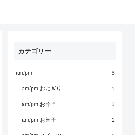
カテゴリー
am/pm
5
am/pm おにぎり
1
am/pm お弁当
1
am/pm お菓子
1