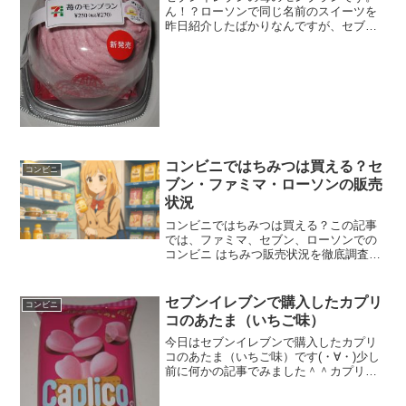
ん！？ローソンで同じ名前のスイーツを
昨日紹介したばかりなんですが、セブン
イレブンでも苺のモンブランを発売して
います。まあ、同じ名前なのはしょうが
ないですよね。苺のモンブラン新発売。
カロリーは、そこまで高く...
コンビニではちみつは買える？セ
コンビニ
ブン・ファミマ・ローソンの販売
状況
コンビニではちみつは買える？この記事
では、ファミマ、セブン、ローソンでの
コンビニ はちみつ販売状況を徹底調査。
ファミマの純粋はちみつの価格から、セ
ブンやローソンの関連商品（飲み物・
飴）、喉のケアに役立つ情報まで。緊急
セブンイレブンで購入したカプリ
コンビニ
時に便利なコンビニ はちみつの賢い選び
コのあたま（いちご味）
方とスーパーとの違いを分かりやすく解
説します。
今日はセブンイレブンで購入したカプリ
コのあたま（いちご味）です(・∀・)少し
前に何かの記事でみました＾＾カプリコ
の頭＾＾今日は2回更新の1回目見た目も
可愛いです＾＾アポロみたい＾＾食べた