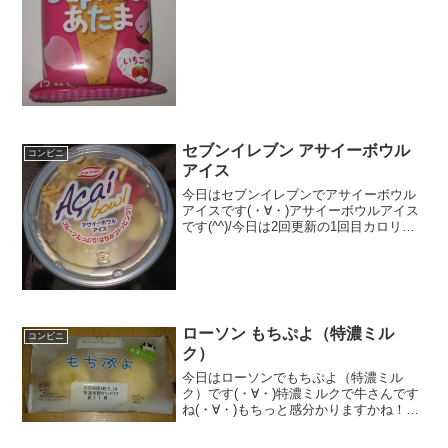
感想セブンイレブンで発見！なんかのネ
ットの記事でみまし...
セブンイレブン アサイーボウル
コンビニ
アイス
今日はセブンイレブンでアサイーボウル
アイスです(・∀・)アサイーボウルアイス
です(^^)/今日は2回更新の1回目カロリー
は低いのかな！？＾＾果物たっぷり＾＾
食べた感想セブンイレブン限定らしいで
すがアサイーのアイスです！アサイーは
ちょっと癖の...
ローソン もちぷよ（特濃ミル
コンビニ
ク）
今日はローソンでもちぷよ（特濃ミル
ク）です(・∀・)特濃ミルクで牛さんです
ね(・∀・)もちっと感分かりますかね！！
食べた評価値段 １５０円おいし
さ ★★★★☆食感 ★★★★★