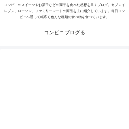
コンビニのスイーツやお菓子などの商品を食べた感想を書くブログ。セブンイ
レブン、ローソン、ファミリーマートの商品を主に紹介しています。毎日コン
ビニへ通って幅広く色んな種類の食べ物を食べています。
コンビニブログる