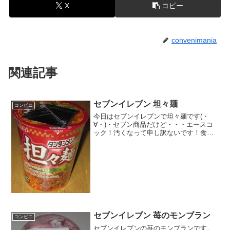
X
コピー
convenimania
関連記事
セブンイレブン 坦々麺
コンビニ
今日はセブンイレブンで坦々麺です(・
∀・)・セブン商品だけど・・・エースコ
ック！汚くなって申し訳ないです！食べ
た評価値段 １１８円おいしさ
★★★☆☆食感 ★★★☆☆
量 ★★★☆☆ カロリー ３２
２Kｃａｌ評価 ★★★☆...
セブンイレブン 苺のモンブラン
コンビニ
セブンイレブンの苺のモンブランです。