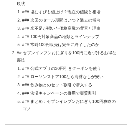
現状
### 塩むすびも値上げ？現在の値段と相場
### 次回のセール期間はいつ？過去の傾向
### 米不足が招いた価格高騰の背景と理由
### 100円対象商品の種類とラインナップ
### 常時100円販売は完全に終了したのか
## セブンイレブンおにぎりを100円に近づけるお得な
裏技
### 公式アプリの30円引きクーポンを使う
### ローソンストア100なら海苔なしが安い
### 飲み物とのセット割引で購入する
### 決済キャンペーンの併用で実質割引
### まとめ：セブンイレブンおにぎり100円攻略の
コツ