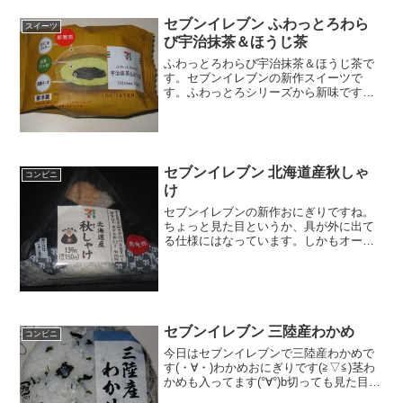
セブンイレブン ふわっとろわら
スイーツ
び宇治抹茶＆ほうじ茶
ふわっとろわらび宇治抹茶＆ほうじ茶で
す。セブンイレブンの新作スイーツで
す。ふわっとろシリーズから新味です
が、以前発売されていた、２つの味を合
体させちゃったみたいですね。ふわっと
ろわらび宇治抹茶＆ほうじ茶中に黒蜜ソ
ース入っています。カロリーは...
セブンイレブン 北海道産秋しゃ
コンビニ
け
セブンイレブンの新作おにぎりですね。
ちょっと見た目というか、具が外に出て
る仕様にはなっています。しかもオープ
ンするとき仕様もちょっとだけ変わりま
したね。北海道産秋しゃけサイズもちょ
っとだけ大きいかも。めっちゃシンプル
な記載。鮭が沢山入ってい...
セブンイレブン 三陸産わかめ
コンビニ
今日はセブンイレブンで三陸産わかめで
す(・∀・)わかめおにぎりです(≧▽≦)茎わ
かめも入ってます(°∀°)b切っても見た目同
じ(・∀・)食べた評価値段 １０５円