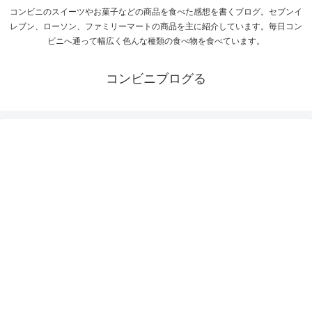
コンビニのスイーツやお菓子などの商品を食べた感想を書くブログ。セブンイ
レブン、ローソン、ファミリーマートの商品を主に紹介しています。毎日コン
ビニへ通って幅広く色んな種類の食べ物を食べています。
コンビニブログる