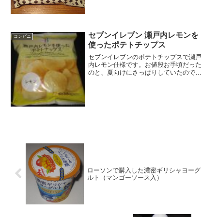
地が結構しっかりしていま...
セブンイレブン 瀬戸内レモンを
コンビニ
使ったポテトチップス
セブンイレブンのポテトチップスで瀬戸
内レモン仕様です。お値段お手頃だった
のと、夏向けにさっぱりしていたので良
かったですね。しかし瀬戸内レモンはや
っていますね。瀬戸内レモンを使ったポ
テトチップスカロリーはそこそこありま
すね。カルビーじゃなくて...
ローソンで購入した濃密ギリシャヨーグ
ルト（マンゴーソース入）