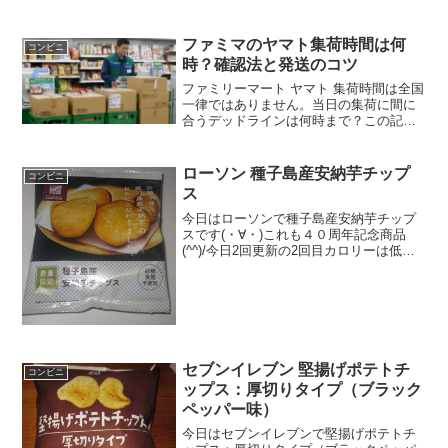
ファミマのヤマト集荷時間は何
コンビニ
時？確認法と発送のコツ
ファミリーマート ヤマト 集荷時間は全国
一律ではありません。当日の集荷に間に
合うデッドラインは何時まで？この記事
では、確実なファミリーマート ヤマト 集
荷時間の確認方法3選と、24時間発送の落
とし穴、クール便や着払いなど送れない
ローソン 種子島産安納芋チップ
コンビニ
荷物について解説します。
ス
今日はローソンで種子島産安納芋チップ
スです(・∀・)これも４０周年記念商品
(^^)/今日2回更新の2回目カロリーは低い
かな＾＾量少ないです＾＾食べた評価値
段 １４８円おいしさ ★★★☆☆
食感 ★★★☆☆量
★★☆☆☆ カロリ...
セブンイレブン 堅揚げポテトチ
コンビニ
ップス：厚切りタイプ（ブラック
ペッパー味）
今日はセブンイレブンで堅揚げポテトチ