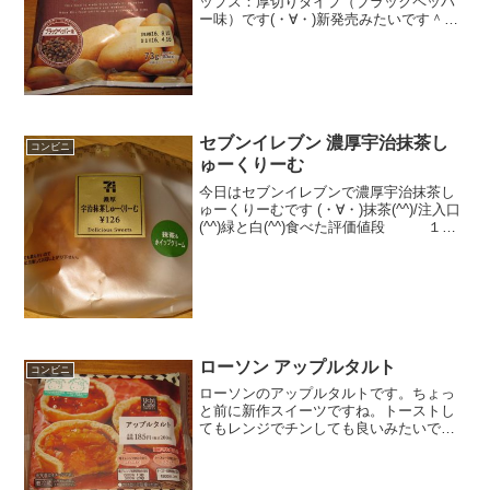
ップス：厚切りタイプ（ブラックペッパ
ー味）です(・∀・)新発売みたいです＾＾
堅いバージョンですね＾＾今日は2回更新
の1回目カロリーは、まあまああるな＾＾
ブラックペッパー＾＾食べた感想セブン
イレブンの新作ポ...
セブンイレブン 濃厚宇治抹茶し
コンビニ
ゅーくりーむ
今日はセブンイレブンで濃厚宇治抹茶し
ゅーくりーむです (・∀・)抹茶(^^)/注入口
(^^)緑と白(^^)食べた評価値段 １２
６円おいしさ ★★★☆☆食感
★★★☆☆量 ★★★☆☆ カロ
リー ２１５Kｃａｌ 脂質 １４.５
ｇ...
ローソン アップルタルト
コンビニ
ローソンのアップルタルトです。ちょっ
と前に新作スイーツですね。トーストし
てもレンジでチンしても良いみたいです
が、私はそのまま食べました。アップル
タルトレンジでフワフワになります。カ
ロリーはそこまででもないかな。パイ生