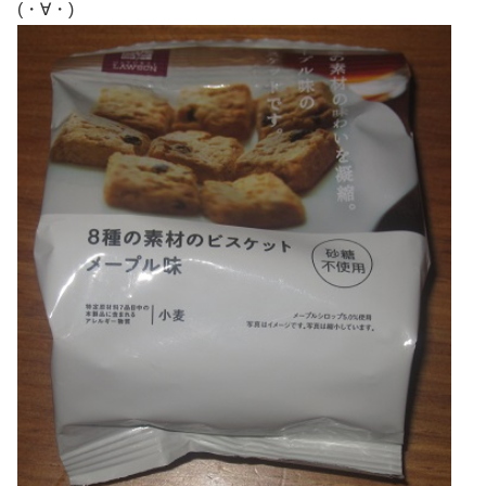
(・∀・)