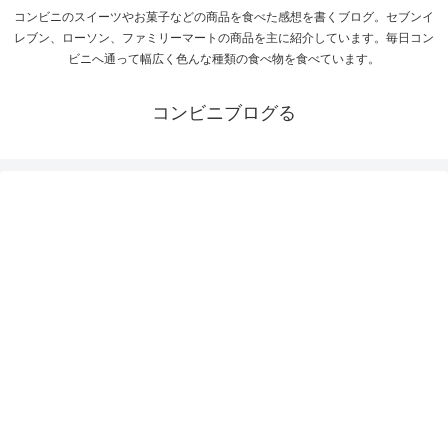
コンビニのスイーツやお菓子などの商品を食べた感想を書くブログ。セブンイ
レブン、ローソン、ファミリーマートの商品を主に紹介しています。毎日コン
ビニへ通って幅広く色んな種類の食べ物を食べています。
コンビニブログる