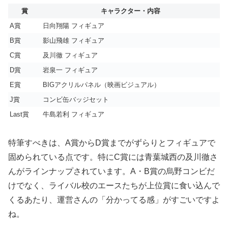
賞
キャラクター・内容
A賞
日向翔陽 フィギュア
B賞
影山飛雄 フィギュア
C賞
及川徹 フィギュア
D賞
岩泉一 フィギュア
E賞
BIGアクリルパネル（映画ビジュアル）
J賞
コンビ缶バッジセット
Last賞
牛島若利 フィギュア
特筆すべきは、A賞からD賞までがずらりとフィギュアで
固められている点です。特にC賞には青葉城西の及川徹さ
んがラインナップされています。A・B賞の烏野コンビだ
けでなく、ライバル校のエースたちが上位賞に食い込んで
くるあたり、運営さんの「分かってる感」がすごいですよ
ね。