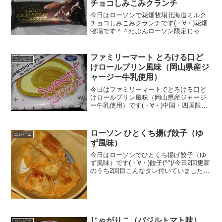
チョコしみこみクランチ
今日はローソンで花畑牧場北海道ミルク
チョコしみこみクランチです(・∀・)花畑
牧場です＾＾たぶんローソン限定じゃな
いかな・・＾＾今日は2回更新の1回目ク
ランチっぽく見えないですね＾＾中＾＾
食べた感想キャラメルで定番の花畑牧場
ファミリーマート とろける口ど
コンビニ
から、クランチチョ...
けロールプリン風味（岡山県産ジ
ャージー牛乳使用）
今日はファミリーマートでとろける口ど
けロールプリン風味（岡山県産ジャージ
ー牛乳使用）です(・∀・)中国・四国限定
(^^)/２重巻きです(^^)こんな感じ(^^)食べ
た評価値段 １８０円おいしさ
★★★☆☆食感 ★★★★☆
ローソン ひとくち揚げ餃子（ゆ
コンビニ
量 ...
ず風味）
今日はローソンでひとくち揚げ餃子（ゆ
ず風味）です(・∀・)餃子(^^)/今日2回更新
のうち2回目こんなタレ付いていました
(^^)中は(^^)食べた評価値段 １０５
円おいしさ ★★★★☆食感
★★★☆☆量 ★★★☆☆ カロ
リー...
じゃがりこ（バジルトマト味）
コンビニ