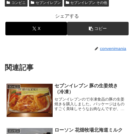
コンビニ
セブンイレブン
セブンイレブン その他
シェアする
X
コピー
convenimania
関連記事
セブンイレブン 豚の生姜焼き
コンビニ
（冷凍）
セブンイレブンので冷凍食品の豚の生姜
焼きを購入しました。パッケージはもの
すごく美味しそうなお肉なんですが、実
際はどうでしょうかね。豚の生姜焼き
（冷凍）カロリーはそこまで高くはない
ですかね。レンジで調理するタイプで
す。見た目があまり良くない。...
ローソン 花畑牧場北海道ミルク
コンビニ