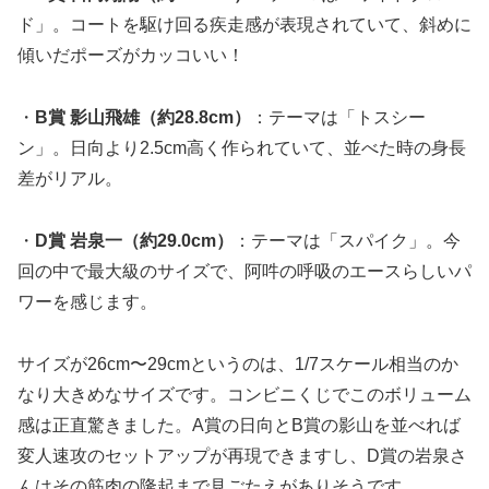
ド」。コートを駆け回る疾走感が表現されていて、斜めに
傾いだポーズがカッコいい！
・
B賞 影山飛雄（約28.8cm）
：テーマは「トスシー
ン」。日向より2.5cm高く作られていて、並べた時の身長
差がリアル。
・
D賞 岩泉一（約29.0cm）
：テーマは「スパイク」。今
回の中で最大級のサイズで、阿吽の呼吸のエースらしいパ
ワーを感じます。
サイズが26cm〜29cmというのは、
1/7スケール相当のか
なり大きめなサイズ
です。コンビニくじでこのボリューム
感は正直驚きました。A賞の日向とB賞の影山を並べれば
変人速攻のセットアップが再現できますし、D賞の岩泉さ
んはその筋肉の隆起まで見ごたえがありそうです。