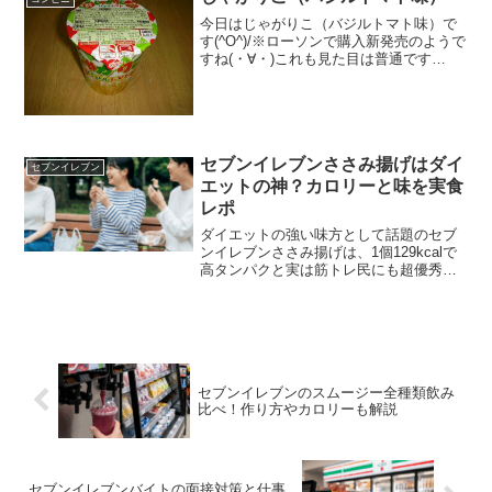
今日はじゃがりこ（バジルトマト味）で
す(^O^)/※ローソンで購入新発売のようで
すね(・∀・)これも見た目は普通です
(^O^)/食べた評価値段 １４０円おい
しさ ★★★★☆食感 ★★★★☆
量 ★★★☆☆ カロリー ２８
９Kｃ...
セブンイレブンささみ揚げはダイ
セブンイレブン
エットの神？カロリーと味を実食
レポ
ダイエットの強い味方として話題のセブ
ンイレブンささみ揚げは、1個129kcalで
高タンパクと実は筋トレ民にも超優秀な
商品なんです。本記事では気になる2025
年の最新全国展開情報や他社とのコスパ
比較、冷めても絶品になるセブンイレブ
ンささみ揚げの温め方まで徹底解説しま
す。
セブンイレブンのスムージー全種類飲み
比べ！作り方やカロリーも解説
セブンイレブンバイトの面接対策と仕事