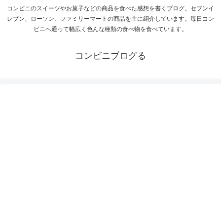
コンビニのスイーツやお菓子などの商品を食べた感想を書くブログ。セブンイ
レブン、ローソン、ファミリーマートの商品を主に紹介しています。毎日コン
ビニへ通って幅広く色んな種類の食べ物を食べています。
コンビニブログる