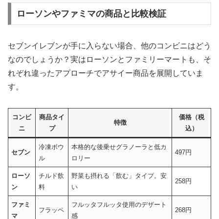
ローソンやファミマの商品と比較検証
セブンイレブンが手に入らない場合、他のコンビニはどう
なのでしょうか？実はローソンとファミリーマートも、そ
れぞれ違ったアプローチでアサイー商品を展開していま
す。
コンビ
商品タイ
価格（税
特徴
ニ
プ
込）
冷凍ボウ
本格的な
後乗せグラノーラ
と低カ
セブン
497円
ル
ロリー
ローソ
チルド飲
野菜も摂れる「飲む」タイプ。安
258円
ン
料
い
ファミ
フルッタフルッタ使用のデザート
フラッペ
268円
マ
感