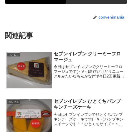
convenimania
関連記事
セブンイレブン クリーミーフロ
コンビニ
マージュ
今日はセブンイレブンでクリーミーフロ
マージュです(・∀・)新作だけどリニュー
アルみたいなもんかな(^^)/今日2回更新の
2回目チーズケーキ(^^)/切断＾＾食べた評
価値段 １６５円おいしさ
★★★★☆食感 ★★★☆☆
量 ★★...
セブンイレブン ひとくちパンプ
コンビニ
キンチーズケーキ
今日はセブンイレブンでひとくちパンプ
キンチーズケーキです(・∀・)パンプキン
スイーツです＾＾ひとくちサイズ＾＾今
日は2回更新の2回目カロリーは、あるか