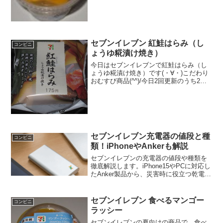
な＾＾下はビスケットにかなり水分含ま
せて柔らかくした感じ＾＾食べた感想ひ
とくちサイズのチー...
セブンイレブン 紅鮭はらみ（し
コンビニ
ょうゆ糀漬け焼き）
今日はセブンイレブンで紅鮭はらみ（し
ょうゆ糀漬け焼き）です(・∀・)こだわり
おむすび商品(^^)/今日2回更新のうち2回
目カロリーはまずまず(^^)厚みあり(^^)食
べた評価値段 １７５円おいしさ
★★★☆☆食感 ★★★☆☆
量 ...
セブンイレブン充電器の値段と種
コンビニ
類！iPhoneやAnkerも解説
セブンイレブンの充電器の値段や種類を
徹底解説します。iPhone15やPCに対応し
たAnker製品から、災害時に役立つ乾電池
式、便利なレンタルまで網羅。セブンイ
レブンの充電器に関する注意点や100均と
の違いも紹介し、あなたの状況に最適な
セブンイレブン 食べるマンゴー
コンビニ
製品選びをサポートします。
ラッシー
セブンイレブンの夏向けの商品で、食べ