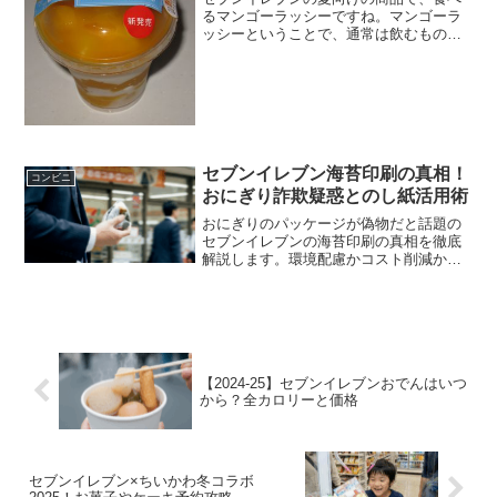
るマンゴーラッシーですね。マンゴーラ
ッシーということで、通常は飲むもので
すが、これは食べる仕様になっています
ね。食べるマンゴーラッシー新発売です
ね＾＾カロリーはかなり低めになってい
ます。マンゴーたっぷりで...
セブンイレブン海苔印刷の真相！
コンビニ
おにぎり詐欺疑惑とのし紙活用術
おにぎりのパッケージが偽物だと話題の
セブンイレブンの海苔印刷の真相を徹底
解説します。環境配慮かコスト削減か？
消費者の疑問に答えるとともに、セブン
イレブンで海苔印刷と検索されることが
多い熨斗紙の出し方や、キャラ弁作りに
使える便利な型紙プリント術まで、意外
な活用法も詳しくご紹介します。
【2024-25】セブンイレブンおでんはいつ
から？全カロリーと価格
セブンイレブン×ちいかわ冬コラボ