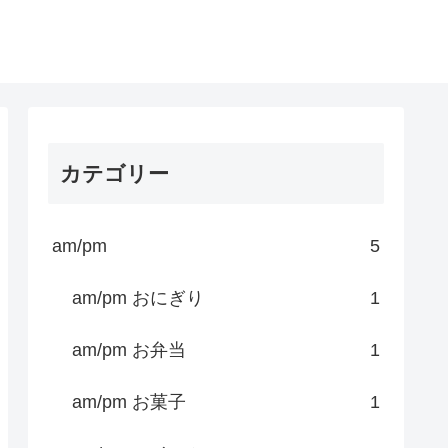
カテゴリー
am/pm
5
am/pm おにぎり
1
am/pm お弁当
1
am/pm お菓子
1