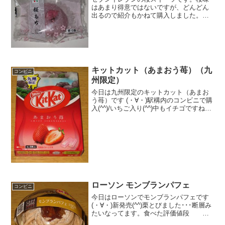
はあまり得意ではないですが、どんどん
出るので紹介もかねて購入しました。桜
もちなので、おはぎみたいな感じで桜味
かな。桜もち春の季節がやってきますね
ぇ～。カロリーはこんなもんなんでしょ
う。餡ですね。食べた感想...
キットカット（あまおう苺）（九
コンビニ
州限定）
今日は九州限定のキットカット（あまお
う苺）です (・∀・)駅構内のコンビニで購
入(^^)/いちご入り(^^)中もイチゴですね
(^^)食べた評価値段 ３７０円おいし
さ ★★★★☆食感 ★★★☆☆
量 ★★★☆☆ カロリー ６９
K...
ローソン モンブランパフェ
コンビニ
今日はローソンでモンブランパフェです
(・∀・)新発売(^^)栗とびました･･･断層み
たいなってます。食べた評価値段
２６０円おいしさ ★★★★☆食