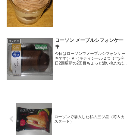
感 ★★★☆☆量
★★★☆☆ カロリー ２７０Kｃａｌ評
価 ★★★☆☆食...
ローソン メープルシフォンケー
コンビニ
キ
今日はローソンでメープルシフォンケー
キです(・∀・)キティシール２つ（^^)/今
日2回更新の2回目ちょっと濃い色だな(^^)
中(^^)食べた評価値段 ２１０円おい
しさ ★★★★☆食感 ★★★★☆
量 ★★☆☆☆ カロリー １
７...
ローソンで購入した私の三ツ星（苺＆カ
スタード）