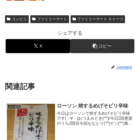
コンビニ
ファミリーマート
ファミリーマート スイーツ
シェアする
X
コピー
conveni
関連記事
ローソン 焼するめげそピリ辛味
コンビニ
今日はローソンで焼するめげそピリ辛味
です(・∀・)おつまみどき(^^)/今日2回更新
のうち2回目今回もなとり(^^)ゲソ(^^)食べ
た評価値段 １２８円おいしさ
★★★☆☆食感 ★★★☆☆
量 ★★☆☆☆ カロリー ６４