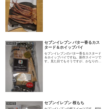
Kｃａ...
セブンイレブン バター香るカス
コンビニ
タード＆ホイップパイ
セブンイレブンのバター香るカスタード
＆ホイップパイですね。新作スイーツで
す。見た目でもそうですが、かなりのカ
リカリとしたパイで食感良いですね。バ
ター香るカスタード＆ホイップパイ最近
セブンイレブンで流行りのエグロワイヤ
ル。カロリーはそうでもな...
セブンイレブン 桜もち
コンビニ
セブンイレブンの桜スイーツです。桜味