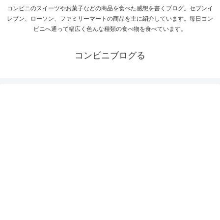
コンビニのスイーツやお菓子などの商品を食べた感想を書くブログ。セブンイ
レブン、ローソン、ファミリーマートの商品を主に紹介しています。毎日コン
ビニへ通って幅広く色んな種類の食べ物を食べています。
コンビニブログる