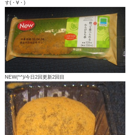
す(・∀・)
NEW(^^)/今日2回更新2回目