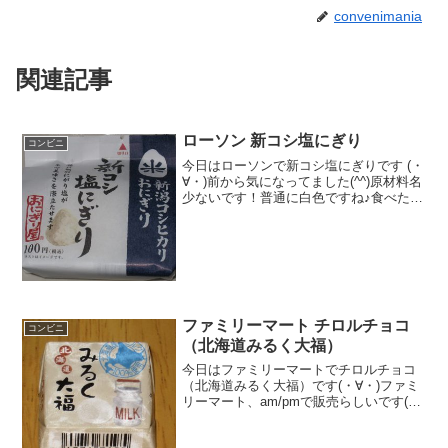
convenimania
関連記事
ローソン 新コシ塩にぎり
コンビニ
今日はローソンで新コシ塩にぎりです (・
∀・)前から気になってました(^^)原材料名
少ないです！普通に白色ですね♪食べた評
価値段 １００円おいしさ
★★★☆☆食感 ★★★☆☆
量 ★★★☆☆ カロリー １５４
Kｃａｌ評価 ...
ファミリーマート チロルチョコ
コンビニ
（北海道みるく大福）
今日はファミリーマートでチロルチョコ
（北海道みるく大福）です(・∀・)ファミ
リーマート、am/pmで販売らしいです(^^)
２層式です(・∀・)中はグミ(^^)食べた評
価値段 ３２円おいしさ