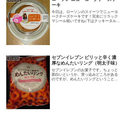
ーキ
今日は、ローソンのスイーツでニューヨ
ークチーズケーキです！完全にリラック
マシール狙いですね♪下はクッキータルト
系です(≧▽≦)食べた評価値段 ２６
５円おいしさ ★★★☆☆食感
★★★☆☆量 ★★★☆☆ カロ
リー ？？？Kｃａ...
セブンイレブン ピリッと辛く濃
コンビニ
厚なめんたいリング（明太子味）
セブンイレブンのお菓子です。ちょっと
面白いというか、突っ込みどころがある
のですが、めんたいリングということで
すが、明太子味って・・・・だってめん
たいリングだから。。。めっちゃ明太子
ってことなんですかね 笑 ＾＾ピリッと
辛く濃厚なめんたいリン...