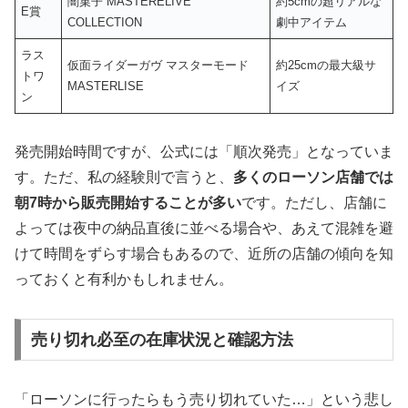
闇菓子 MASTERELIVE
約5cmの超リアルな
E賞
COLLECTION
劇中アイテム
ラス
仮面ライダーガヴ マスターモード
約25cmの最大級サ
トワ
MASTERLISE
イズ
ン
発売開始時間ですが、公式には「順次発売」となっていま
す。ただ、私の経験則で言うと、
多くのローソン店舗では
朝7時から販売開始することが多い
です。ただし、店舗に
よっては夜中の納品直後に並べる場合や、あえて混雑を避
けて時間をずらす場合もあるので、近所の店舗の傾向を知
っておくと有利かもしれません。
売り切れ必至の在庫状況と確認方法
「ローソンに行ったらもう売り切れていた…」という悲し