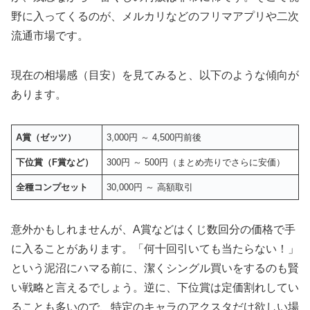
野に入ってくるのが、メルカリなどのフリマアプリや二次
流通市場です。
現在の相場感（目安）を見てみると、以下のような傾向が
あります。
A賞（ゼッツ）
3,000円 ～ 4,500円前後
下位賞（F賞など）
300円 ～ 500円（まとめ売りでさらに安価）
全種コンプセット
30,000円 ～ 高額取引
意外かもしれませんが、A賞などは
くじ数回分の価格で手
に入ることがあります
。「何十回引いても当たらない！」
という泥沼にハマる前に、潔くシングル買いをするのも賢
い戦略と言えるでしょう。逆に、下位賞は定価割れしてい
ることも多いので、特定のキャラのアクスタだけ欲しい場