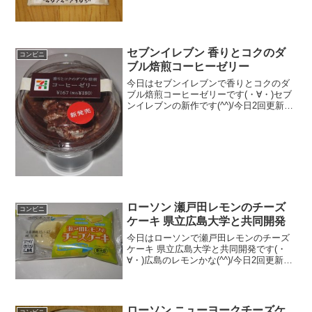
★★★☆☆食感 ★★☆☆☆
量 ★☆...
セブンイレブン 香りとコクのダ
コンビニ
ブル焙煎コーヒーゼリー
今日はセブンイレブンで香りとコクのダ
ブル焙煎コーヒーゼリーです(・∀・)セブ
ンイレブンの新作です(^^)/今日2回更新の
2回目コーヒーゼリー(^^)/３層(^^)食べた
評価値段 １８０円おいしさ
★★★★☆食感 ★★★☆☆
量 ...
ローソン 瀬戸田レモンのチーズ
コンビニ
ケーキ 県立広島大学と共同開発
今日はローソンで瀬戸田レモンのチーズ
ケーキ 県立広島大学と共同開発です(・
∀・)広島のレモンかな(^^)/今日2回更新の
2回目レモンの皮がのっています(^^)/見え
ないけど下はクッキー生地＾＾食べた評
価値段 １７０円おいしさ
★★★★☆...
ローソン ニューヨークチーズケ
コンビニ