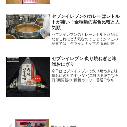
★★☆☆☆ カロリー １６８Kｃａｌ評
価 ★...
セブンイレブンのカレーはレトル
コンビニ
トが凄い！全種類の実食比較と人
気順
セブンイレブンのカレーレトルト商品は
なぜこれほど人気なのでしょうか？この
記事では、全ラインナップの徹底比較か
らリアルな人気ランキング、気になるカ
ロリーまで詳しく解説します。さらに、
セブンイレブンのカレーレトルトをより
セブンイレブン 炙り焼ねぎと味
コンビニ
美味しく楽しむ簡単アレンジレシピも公
噌おにぎり
開。価格の違いや選び方を知って、あな
たに合う最高の一品を見つけましょう。
今日はセブンイレブンで炙り焼ねぎと味
噌おにぎりです(・∀・)二種の具材(^^)/今
日2回更新の1回目カロリー普通(^^)/ちょ
っとしか見えない(^^)食べた評価値
段 １２０円おいしさ ★★★☆☆
食感 ★★★☆☆量
★★★☆☆...