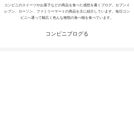
コンビニのスイーツやお菓子などの商品を食べた感想を書くブログ。セブンイ
レブン、ローソン、ファミリーマートの商品を主に紹介しています。毎日コン
ビニへ通って幅広く色んな種類の食べ物を食べています。
コンビニブログる