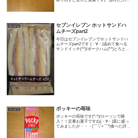
そのまま撮影(--)食べた評価値段 １
０５円おいしさ ★★★★☆食感
★★★☆☆量 ★★☆☆☆ ...
セブンイレブン ホットサンドハ
コンビニ
ムチーズpart2
今日はセブンイレブンでホットサンドハ
ムチーズpart2です (・∀・)温めて食べる
サンドイッチ(^^)/ポークハム(^^)とろとろ
(^^)食べた評価値段 ２５０円おいし
さ ★★★★☆食感 ★★★★☆
量 ★★★☆☆ カロリー ...
ポッキーの苺味
コンビニ
ポッキーの苺味です(^-^)/ローソンで購
入！！定番お菓子ですね(・∀・)皿に盛っ
てみましたが・・・(￣▽+￣*)食べた評価
値段 ７６円おいしさ ★★★★☆
食感 ★★★☆☆量