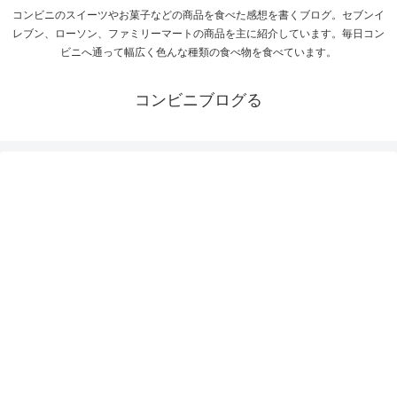
コンビニのスイーツやお菓子などの商品を食べた感想を書くブログ。セブンイ
レブン、ローソン、ファミリーマートの商品を主に紹介しています。毎日コン
ビニへ通って幅広く色んな種類の食べ物を食べています。
コンビニブログる