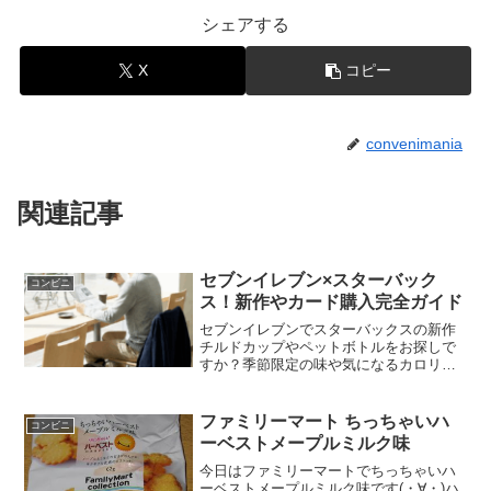
シェアする
X
コピー
convenimania
関連記事
セブンイレブン×スターバック
コンビニ
ス！新作やカード購入完全ガイド
セブンイレブンでスターバックスの新作
チルドカップやペットボトルをお探しで
すか？季節限定の味や気になるカロリー
情報に加え、実はお得なカード購入の裏
技まで徹底解説します。セブンイレブン
とスターバックスの限定キャンペーン時
ファミリーマート ちっちゃいハ
コンビニ
期やnanaco活用術を知れば、いつものカ
ーベストメープルミルク味
フェタイムがもっと賢く充実すること間
違いなしです。
今日はファミリーマートでちっちゃいハ
ーベストメープルミルク味です(・∀・)ハ