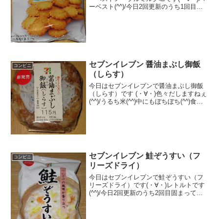
ーベスト(^^)/今日2回更新のうち1回目東
ハト(^^)お花(^^)食べた評価値段 １
０５円おいしさ ★★★☆☆食感
★★★☆☆量 ★★★☆☆ カ
ロ...
セブンイレブン 醤油まぶし御飯
コンビニ
（しらす）
今日はセブンイレブンで醤油まぶし御飯
（しらす）です (・∀・)色々だしますねぇ
(^^)/うるち米(^^)中にもぼちぼち(^^)食べ
た評価値段 １１５円おいしさ
★★★☆☆食感 ★★★☆☆
量 ★★★☆☆ カロリー ２０
３Kｃａ...
セブンイレブン 鮭ぞうすい（フ
コンビニ
リーズドライ）
今日はセブンイレブンで鮭ぞうすい（フ
リーズドライ）です(・∀・)レトルトです
(^^)/今日2回更新のうち2回目固まってい
ます(^^)カップで作りました(^^)食べた評
価値段 １３８円おいしさ
★★★★☆食感 ★★★☆☆