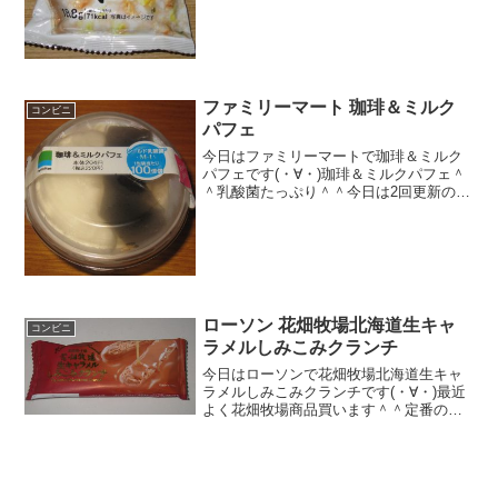
量 ★...
ファミリーマート 珈琲＆ミルク
コンビニ
パフェ
今日はファミリーマートで珈琲＆ミルク
パフェです(・∀・)珈琲＆ミルクパフェ＾
＾乳酸菌たっぷり＾＾今日は2回更新の2
回目カロリーは、まずまず＾＾中もふわ
ふわ＾＾食べた感想普通の珈琲ゼリーと
は違うかな・・・・どっちかいうと、ミ
ルクホイップやら、...
ローソン 花畑牧場北海道生キャ
コンビニ
ラメルしみこみクランチ
今日はローソンで花畑牧場北海道生キャ
ラメルしみこみクランチです(・∀・)最近
よく花畑牧場商品買います＾＾定番の生
キャラメル味＾＾今日は2回更新の1回目
クランチ＾＾中＾＾食べた感想キャラメ
ルで定番の花畑牧場から、クランチチョ
コですね！生キャラ...