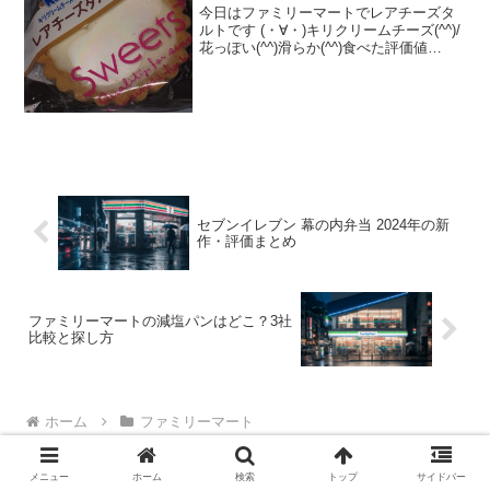
今日はファミリーマートでレアチーズタ
ルトです (・∀・)キリクリームチーズ(^^)/
花っぽい(^^)滑らか(^^)食べた評価値
段 １６０円おいしさ ★★★★☆
食感 ★★★★☆量
★★☆☆☆ カロリー １８４Kｃａｌ
脂質 １...
セブンイレブン 幕の内弁当 2024年の新
作・評価まとめ
ファミリーマートの減塩パンはどこ？3社
比較と探し方
ホーム
ファミリーマート
メニュー
ホーム
検索
トップ
サイドバー