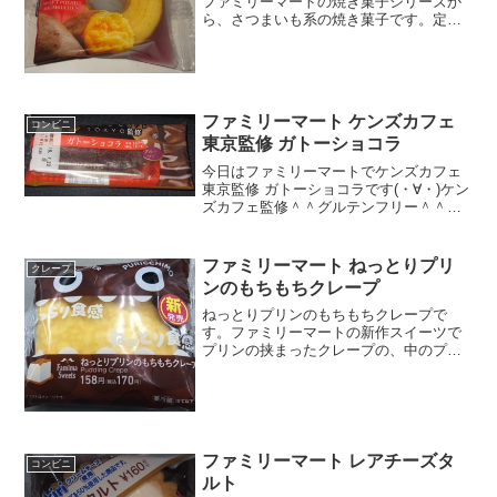
ファミリーマートの焼き菓子シリーズか
ら、さつまいも系の焼き菓子です。定番
のバウムクーヘンですね。さつまいもバ
ウムクーヘンパッケージも秋仕様になっ
ています。カロリーは、こんなもんでし
ょうか。さつまいもバウム...
ファミリーマート ケンズカフェ
コンビニ
東京監修 ガトーショコラ
今日はファミリーマートでケンズカフェ
東京監修 ガトーショコラです(・∀・)ケン
ズカフェ監修＾＾グルテンフリー＾＾今
日は2回更新の2回目カロリーは普通＾＾
めっちゃチョコ＾＾食べた感想ファミリ
ーマートでケンズカフェ東京監修のガト
ファミリーマート ねっとりプリ
クレープ
ーショコラが発売...
ンのもちもちクレープ
ねっとりプリンのもちもちクレープで
す。ファミリーマートの新作スイーツで
プリンの挟まったクレープの、中のプリ
ンがねっとりバージョンのスイーツで
す。ねっとりプリンのもちもちクレープ
ねっとりプリンでないのは今までも発売
されてたと思います。ねっとり...
ファミリーマート レアチーズタ
コンビニ
ルト