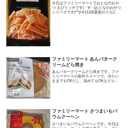
今日はファミリーマートでおとなのおや
つ えびリッチです(・∀・)おとなのおやつ
シリーズです(^^)/今日2回更新のうち2回
目えび(^^)厚めです(^^)食べた評価値
段 １２８円おいしさ ★★★☆☆
食感 ★★★☆☆量
★★☆☆...
ファミリーマート あんバターク
スイーツ
リームどら焼き
あんバタークリームどら焼きです。ファ
ミリーマートの新作スイーツで、冷たい
ままでもOKだし、温めてもOKなどら焼
き。あんバタークリームどら焼き新発売
です。あんバタークリームどら焼きの中
バターがしっかり入っています。あんバ
タークリームどら焼きを...
ファミリーマート さつまいもバ
スイーツ
ウムクーヘン
さつまいもバウムクーヘンです。今日は