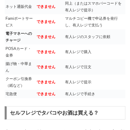
同上（またはスマホバーコードを
ネット通販代金
できません
有人レジで提示）
Famiポートサー
マルチコピー機で申込券を発行
できません
ビス
し、有人レジで支払う
電子マネーへの
できません
有人レジのスタッフに依頼
チャージ
POSAカード・
できません
有人レジで購入
金券
揚げ物・中華ま
できません
有人レジで注文
ん
クーポン引換券
できません
有人レジで提示
（紙など）
宅急便
できません
有人レジで手続き
セルフレジでタバコやお酒は買える？