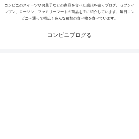
コンビニのスイーツやお菓子などの商品を食べた感想を書くブログ。セブンイ
レブン、ローソン、ファミリーマートの商品を主に紹介しています。毎日コン
ビニへ通って幅広く色んな種類の食べ物を食べています。
コンビニブログる