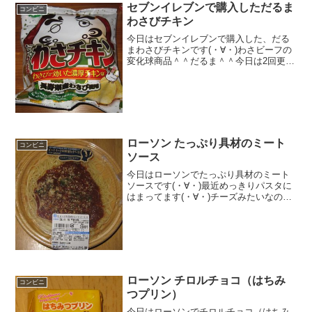
セブンイレブンで購入しただるま
コンビニ
わさびチキン
今日はセブンイレブンで購入した、だる
まわさびチキンです(・∀・)わさビーフの
変化球商品＾＾だるま＾＾今日は2回更新
の1回目わさっちがだるまになった＾＾中
＾＾食べた感想わさビーフのちょっと変
わった商品です。ベースはわさビーフで
すが、ビーフじゃ...
ローソン たっぷり具材のミート
コンビニ
ソース
今日はローソンでたっぷり具材のミート
ソースです(・∀・)最近めっきりパスタに
はまってます(・∀・)チーズみたいなのが
表面に・・♪食べた評価値段 ３９８
円おいしさ ★★★★☆食感
★★★★☆量 ★★★★☆ カロ
リー ４８１Kｃ...
ローソン チロルチョコ（はちみ
コンビニ
つプリン）
今日はローソンでチロルチョコ（はちみ