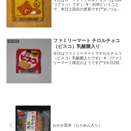
つプリン）です (・∀・)GWということ
で、本日２回目の更新です(^^)/いつもの
チロルチョコの形(^^)グミみたいな感じか
な(^^)食べた評価値段 ３２円おいし
さ ★★★☆☆食感 ★★★☆☆
量 ...
ファミリーマート チロルチョコ
コンビニ
（ビスコ）乳酸菌入り
今日はファミリーマートでチロルチョコ
（ビスコ）乳酸菌入りです(・∀・)ファミ
リーマート限定のようです(^^)/今日2回更
新のうち2回目時計(^^)ビスケット(^^)食べ
た評価値段 ３２円おいしさ
★★★☆☆食感 ★★★☆☆
量 ...
おかか昆布（ちりめん入り）