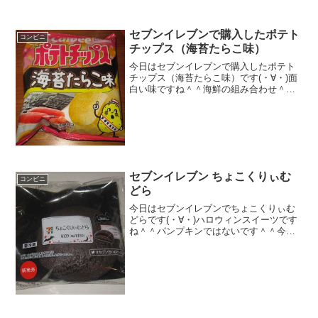
セブンイレブンで購入したポテト
コンビニ
チップス（海苔たらこ味）
今日はセブンイレブンで購入したポテト
チップス（海苔たらこ味）です(・∀・)面
白い味ですね＾＾海鮮の組み合わせ＾＾
今日は2回更新の1回目ごま油も入ってい
ます＾＾中＾＾食べた感想ポテトチップ
スの海苔たらこを発見しました！で、中
にはゴマ油が入って...
セブンイレブン ちょこくりぃむ
コンビニ
どら
今日はセブンイレブンでちょこくりぃむ
どらです(・∀・)ハロウィンスイーツです
ね＾＾パンプキンではないです＾＾今日
は2回更新の2回目クレーターになってい
ます＾＾中＾＾食べた感想セブンイレブ
ンの新作スイーツですね＾＾チョコどら
焼きです！中のクリ...