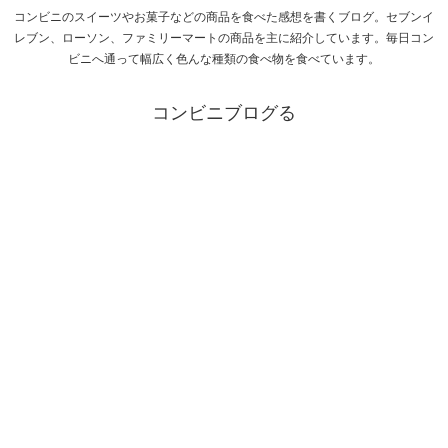
コンビニのスイーツやお菓子などの商品を食べた感想を書くブログ。セブンイ
レブン、ローソン、ファミリーマートの商品を主に紹介しています。毎日コン
ビニへ通って幅広く色んな種類の食べ物を食べています。
コンビニブログる