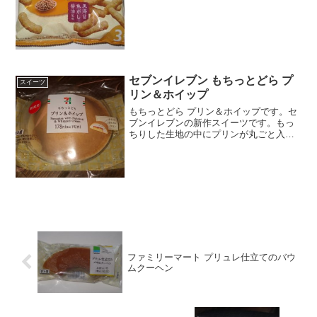
1回目カルビーなんだ(^^)大豆スナック(^^)
食べた評価値段 １４８円おいし
さ ★★★☆☆食感 ★★★☆☆
量 ...
セブンイレブン もちっとどら プ
スイーツ
リン＆ホイップ
もちっとどら プリン＆ホイップです。セ
ブンイレブンの新作スイーツです。もっ
ちりした生地の中にプリンが丸ごと入っ
ている仕様になっています。最近プリン
入りスイーツは結構見ますね。もちっと
どら プリン＆ホイッププリン入っていま
す。結構カロリー高め...
ファミリーマート プリュレ仕立てのバウ
ムクーヘン