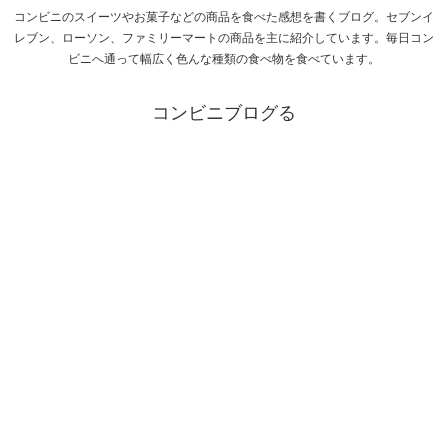
コンビニのスイーツやお菓子などの商品を食べた感想を書くブログ。セブンイ
レブン、ローソン、ファミリーマートの商品を主に紹介しています。毎日コン
ビニへ通って幅広く色んな種類の食べ物を食べています。
コンビニブログる