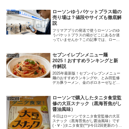
ソンで購入した、たけのこの里のエスプ
レッソ＆ミルクバージョンです！これ美
味しいです＾＾...
ローソンゆうパケットプラス箱の
コンビニ
売り場は？値段やサイズも徹底解
説
フリマアプリの発送で使うローソンのゆ
うパケットプラスの箱がどこにあるか迷
っていませんか？この記事では、ローソ
ンでゆうパケットプラスの箱を買える売
り場の場所や値段、厚さ7cmのメリッ
ト、再利用の条件まで詳しく解説しま
セブンイレブンメニュー麺
コンビニ
す。初めてでも失敗しない発送手順を知
2025！おすすめランキングと新
って、ローソンのゆうパケットプラスの
作解説
箱を賢く活用しましょう。
2025年最新版！セブンイレブンメニュー
麺のおすすめランキングや、とみ田監修
デカ豚ラーメン、金のボロネーゼなど人
気商品の実食レビューをお届けします。
「まずい」という噂の真相からダイエッ
ト向きの選び方まで、進化したセブンイ
ローソンで購入したタニタ食堂監
コンビニ
レブンメニュー麺の魅力を余すことなく
修の大豆スナック（黒海苔焦がし
徹底解説。
醤油風味）
今日はローソンでタニタ食堂監修の大豆
スナック（黒海苔焦がし醤油風味）です
(・∀・)タニタ食堂(^^)/今日2回更新のうち