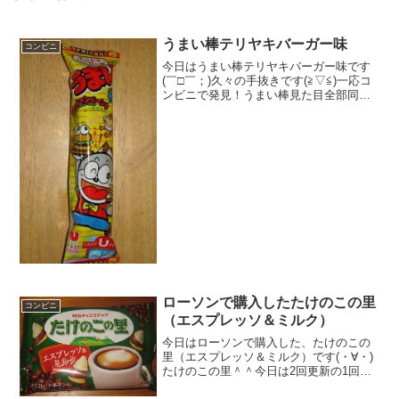
うまい棒テリヤキバーガー味
コンビニ
今日はうまい棒テリヤキバーガー味です
(￣□￣；)久々の手抜きです(≧▽≦)一応コ
ンビニで発見！うまい棒見た目全部同じ
なので、盛り方を悩みます！食べた評価
値段 １０円おいしさ ★★☆☆☆
食感 ★★☆☆☆量
★☆☆☆☆ カロリー...
ローソンで購入したたけのこの里
コンビニ
（エスプレッソ＆ミルク）
今日はローソンで購入した、たけのこの
里（エスプレッソ＆ミルク）です(・∀・)
たけのこの里＾＾今日は2回更新の1回目2
色だ^^たけのこの里＾＾食べた感想ロー