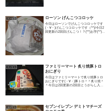
食べた感想辛子明太子です！実は明太子
自体そんなに得意ではないのですが、こ
のセブンイレブ...
ローソン げんこつコロッケ
コンビニ
今日はローソンでげんこつコロッケです
(・∀・)げんこつコロッケです（^^)/今日2
回更新の2回目げんこつ！？(^^)お芋(^^)食
べた評価値段 １３５円おいしさ
★★★☆☆食感 ★★★☆☆
量 ★★★☆☆ カロリー ３０
２Kｃ...
ファミリーマート 炙り焼豚トロ
コンビニ
おにぎり
今日はファミリーマートで炙り焼豚トロ
おにぎりです(・∀・)豚トロ＾＾炙り焼＾
＾今日は2回更新の2回目とうがらし入り
豚焼肉＾＾こんな感じ＾＾食べた感想フ
ァミリーマートの新作おにぎりです！フ
ァミリーマートのおにぎりは具材が少な
いことが多いですが...
セブンイレブン デミトマチーズ
コンビニ