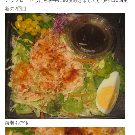
アップロードしたら勝手に90度傾きました(^^)/今日2回更
新の2回目
海老も(^^)/