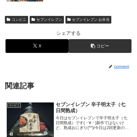
コンビニ
セブンイレブン
セブンイレブン お弁当
シェアする
X
コピー
conveni
関連記事
セブンイレブン 辛子明太子（七
コンビニ
日間熟成）
今日はセブンイレブンで辛子明太子（七
日間熟成）です(・∀・)新作ではないけ
ど、熟成おにぎり(^^)/今日は2回更新の1
回目カロリーは普通＾＾辛子明太子＾＾