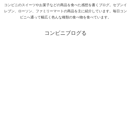
コンビニのスイーツやお菓子などの商品を食べた感想を書くブログ。セブンイ
レブン、ローソン、ファミリーマートの商品を主に紹介しています。毎日コン
ビニへ通って幅広く色んな種類の食べ物を食べています。
コンビニブログる