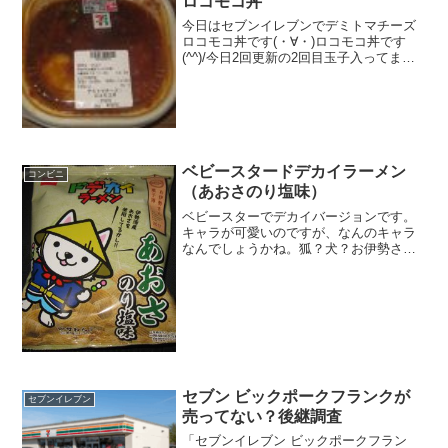
ロコモコ丼
今日はセブンイレブンでデミトマチーズ
ロコモコ丼です(・∀・)ロコモコ丼です
(^^)/今日2回更新の2回目玉子入ってます
(^^)/フラッシュの加減で色が違います
ね！食べた評価値段 ４７０円おい
しさ ★★★☆☆食感 ★★★☆☆
量 ...
ベビースタードデカイラーメン
コンビニ
（あおさのり塩味）
ベビースターでデカイバージョンです。
キャラが可愛いのですが、なんのキャラ
なんでしょうかね。狐？犬？お伊勢さ
ん？いせわんこって書いてあった^^ベビ
ースタードデカイラーメン（あおさのり
塩味）いせわんこなんで犬でしたね。カ
ロリーは結構あるのかな。...
セブン ビックポークフランクが
セブンイレブン
売ってない？後継調査
「セブンイレブン ビックポークフラン