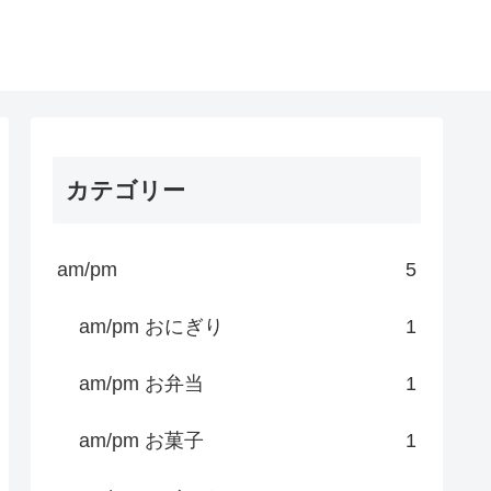
カテゴリー
am/pm
5
am/pm おにぎり
1
am/pm お弁当
1
am/pm お菓子
1