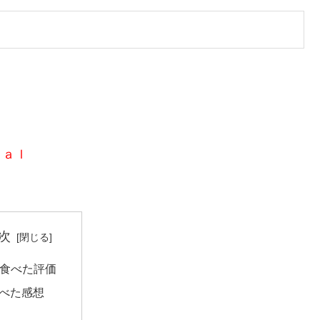
ｃａｌ
次
食べた評価
べた感想