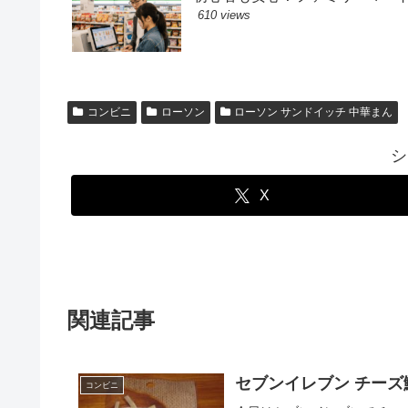
610 views
コンビニ
ローソン
ローソン サンドイッチ 中華まん
シ
X
関連記事
セブンイレブン チーズ
コンビニ