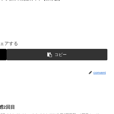
ェアする
コピー
conveni
鱈2回目