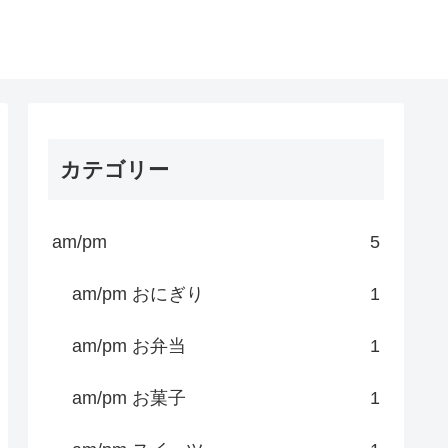
カテゴリー
am/pm
5
am/pm おにぎり
1
am/pm お弁当
1
am/pm お菓子
1