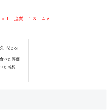
ｃａｌ 脂質 １３．４ｇ
次
食べた評価
べた感想