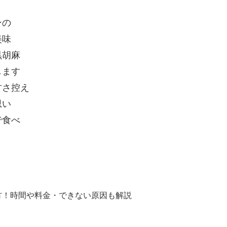
ンの
美味
黒胡麻
します
甘さ控え
思い
で食べ
方！時間や料金・できない原因も解説