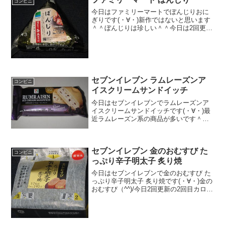
コンビニ
今日はファミリーマートでぼんじりおに
ぎりです(・∀・)新作ではないと思います
＾＾ぼんじりは珍しい＾＾今日は2回更新
の1回目黒ごま入り七味とうがらし＾＾焼
鳥＾＾食べた感想ファミリーマートのぼ
んじりおにぎりです！ぼんじりとは珍し
いですね＾＾まあ...
セブンイレブン ラムレーズンア
コンビニ
イスクリームサンドイッチ
今日はセブンイレブンでラムレーズンア
イスクリームサンドイッチです(・∀・)最
近ラムレーズン系の商品が多いです＾＾
季節はずれのアイスです＾＾今日は2回更
新の2回目クッキーサンド＾＾中＾＾食べ
た感想セブンイレブンの新作？アイスで
セブンイレブン 金のおむすび た
す！ラムレーズン...
コンビニ
っぷり辛子明太子 炙り焼
今日はセブンイレブンで金のおむすび た
っぷり辛子明太子 炙り焼です(・∀・)金の
おむすび（^^)/今日2回更新の2回目カロリ
ーは並(^^)辛子明太子(^^)食べた評価値
段 １９０円おいしさ ★★★★☆
食感 ★★★★☆量 ★★...