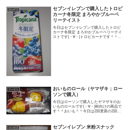
セブンイレブンで購入したトロピ
コンビニ
カーナ冬限定 まろやかブルーベ
リーテイスト
今日はセブンイレブンで購入したトロピ
カーナ冬限定 まろやかブルーベリーテイ
ストです(・∀・)トロピカーナです＾＾冬
限定です＾＾今日は2回更新の1回目スタ
ーベリーらしい＾＾中見えませんでした
＾＾食べた感想久々にトロピカーナを飲
んだのですが超昔...
おいものロール（ヤマザキ；ロー
コンビニ
ソンで購入）
今日はローソンで購入したヤマザキのお
いものロールです(・∀・)秋向けの商品で
す＾＾おいも＾＾今日は2回更新の2回目
なんかムッチリしています＾＾クリーム
＾＾食べた感想おいものロールケーキと
いうことで、生地にもお芋が入っている
セブンイレブン 米粉スナック
コンビニ
のと、お芋のクリー...