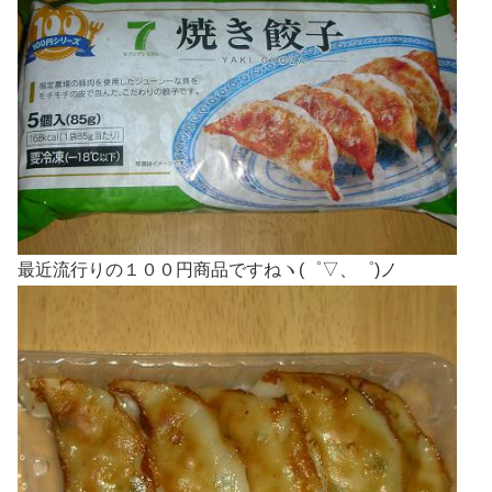
最近流行りの１００円商品ですねヽ(゜▽、゜)ノ