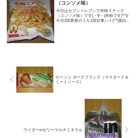
（コンソメ味）
今日はセブンイレブンで米粉スナック
（コンソメ味）です(・∀・)米粉です(^^)/
今日2回更新のうち1回目東ハト(^^)面白い
形です(^^)食べた評価値段 １００円
おいしさ ★★★★☆食感
★★★☆☆量 ★★★☆☆ カロ
リー ...
ローソン ポークフランク（マスタード＆
ミートソース）
ウイダーinゼリーマルチミネラル