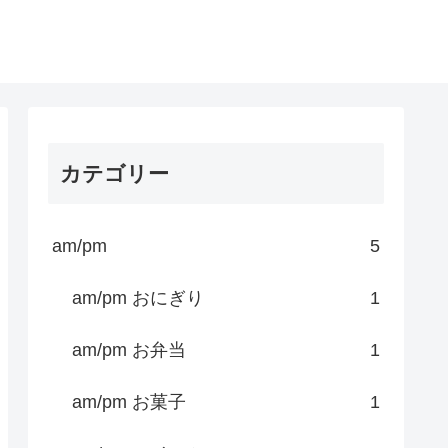
カテゴリー
am/pm
5
am/pm おにぎり
1
am/pm お弁当
1
am/pm お菓子
1