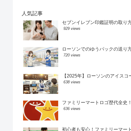
人気記事
セブンイレブン印鑑証明の取り
929 views
ローソンでのゆうパックの送り
720 views
【2025年】ローソンのアイス
638 views
ファミリーマートロゴ歴代全史
636 views
初心者も安心！ファミリーマー