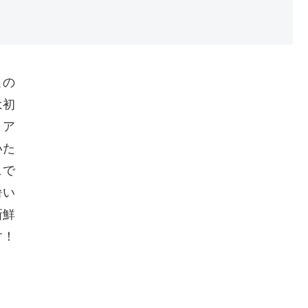
この
は初
リア
いた
ュで
暑い
新鮮
す！