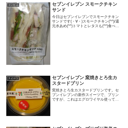
セブンイレブン スモークチキン
コンビニ
サンド
今日はセブンイレブンでスモークチキン
サンドです(・∀・)スモークチキン(^^)/還
元水あめ(^^)トマトとレタスも(^^)食べた
評価値段 ２６０円おいしさ
★★★☆☆食感 ★★★★☆
量 ★★★☆☆ カロリー ２３
７Kｃａｌ ...
セブンイレブン 窯焼きとろ生カ
スイーツ
スタードプリン
窯焼きとろ生カスタードプリンです。セ
ブンイレブンの新作スイーツで、プリン
ですが、これはエグロワイヤル使ってい
るし、いつもの定番のプリンですね。サ
イズも結構大きいし、これは美味しいで
すね。窯焼きとろ生カスタードプリンエ
グロワイヤル使用です。サ...