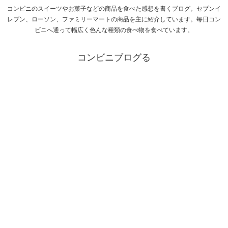
コンビニのスイーツやお菓子などの商品を食べた感想を書くブログ。セブンイ
レブン、ローソン、ファミリーマートの商品を主に紹介しています。毎日コン
ビニへ通って幅広く色んな種類の食べ物を食べています。
コンビニブログる