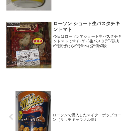
ローソン ショート生パスタチキ
コンビニ
ントマト
今日はローソンでショート生パスタチキ
ントマトです (・∀・)生パスタ(^^)/鶏肉
(^^)混ぜたら(^^)食べた評価値段 ２
９８円おいしさ ★★☆☆☆食感
★★☆☆☆量 ★★★☆☆ カロ
リー ３８６Kｃａｌ 脂質 １４.９
ｇ...
ローソンで購入したマイク・ポップコー
ン（リッチキャラメル味）