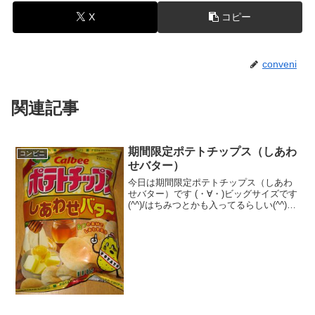
X
コピー
conveni
関連記事
期間限定ポテトチップス（しあわ
コンビニ
せバター）
今日は期間限定ポテトチップス（しあわ
せバター）です (・∀・)ビッグサイズです
(^^)/はちみつとかも入ってるらしい(^^)パ
セリついてまｓ(^^)食べた評価値段
１９８円おいしさ ★★★☆☆食
感 ★★★★☆量
★★★★☆ ...