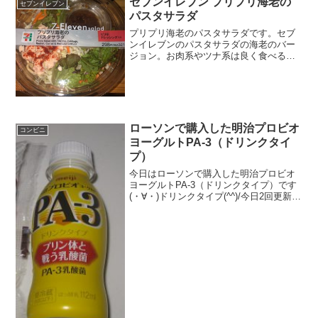
セブンイレブン プリプリ海老の
セブンイレブン
パスタサラダ
プリプリ海老のパスタサラダです。セブ
ンイレブンのパスタサラダの海老のバー
ジョン。お肉系やツナ系は良く食べるの
ですが、海老は初かもしれません。プリ
プリ海老のパスタサラダ海老の量がそこ
まで多くない印象。プリプリ海老のパス
タサラダの中混ぜると海老...
ローソンで購入した明治プロビオ
コンビニ
ヨーグルトPA-3（ドリンクタイ
プ）
今日はローソンで購入した明治プロビオ
ヨーグルトPA-3（ドリンクタイプ）です
(・∀・)ドリンクタイプ(^^)/今日2回更新の
1回目プリン体をやっつけろ(^^)/白（＾＾
食べた評価値段 １３９円おいし
さ ★★★☆☆食感 ★★★☆☆
量 ...