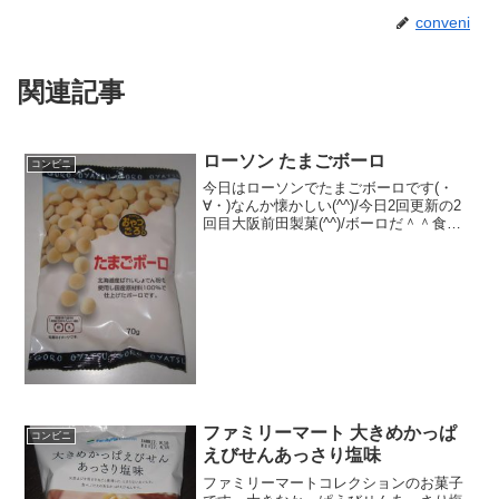
conveni
関連記事
ローソン たまごボーロ
コンビニ
今日はローソンでたまごボーロです(・
∀・)なんか懐かしい(^^)/今日2回更新の2
回目大阪前田製菓(^^)/ボーロだ＾＾食べ
た評価値段 １０８円おいしさ
★★★☆☆食感 ★★★☆☆
量 ★★★☆☆ カロリー ２７
３Kｃａｌ 脂...
ファミリーマート 大きめかっぱ
コンビニ
えびせんあっさり塩味
ファミリーマートコレクションのお菓子