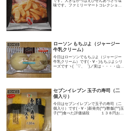
です。大きなかっぱえびせんあっさり塩
味です。ファミリーマートコレクション
のお菓子はお値段手ごろでオリジナル性
があるから面白いですね。大きめかっぱ
えびせんあっさり塩味かっぱえびせん。
カルビーですね。平で大き...
ローソン もちぷよ（ジャージー
コンビニ
牛乳クリーム）
今日はローソンでもちぷよ（ジャージー
牛乳クリーム）です(・∀・)もちぷよシリ
ーズですヽ(゜▽、゜)ノ実は・・・・山
製パンでしたぁ(・∀・)クリームおいしそ
～～(・∀・)食べた評価値段 １５０
円おいしさ ★★★★☆食感
★★★★★量...
セブンイレブン 玉子の寿司（二
コンビニ
個入り）
今日はセブンイレブンで玉子の寿司（二
個入り）です(・∀・)新発売(^^)/酢飯(^^)玉
子(^^)食べた評価値段 １３８円おい
しさ ★★★☆☆食感 ★★★★☆
量 ★★★☆☆ カロリー １７
１Kｃａｌ 脂質 ３．６ｇ評価 ...