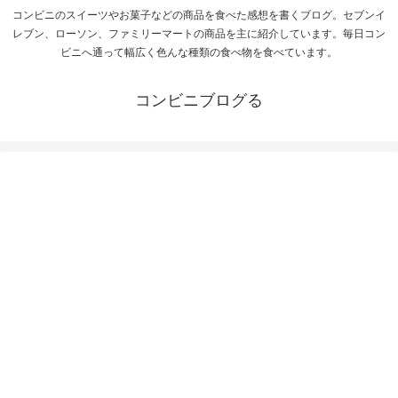
コンビニのスイーツやお菓子などの商品を食べた感想を書くブログ。セブンイ
レブン、ローソン、ファミリーマートの商品を主に紹介しています。毎日コン
ビニへ通って幅広く色んな種類の食べ物を食べています。
コンビニブログる