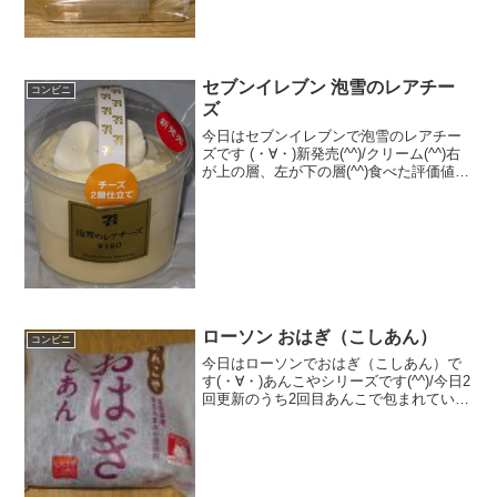
セブンイレブン 泡雪のレアチー
コンビニ
ズ
今日はセブンイレブンで泡雪のレアチー
ズです (・∀・)新発売(^^)/クリーム(^^)右
が上の層、左が下の層(^^)食べた評価値
段 １８０円おいしさ ★★★★☆
食感 ★★★★☆量
★★☆☆☆ カロリー ２５４Kｃａｌ
脂質 ...
ローソン おはぎ（こしあん）
コンビニ
今日はローソンでおはぎ（こしあん）で
す(・∀・)あんこやシリーズです(^^)/今日2
回更新のうち2回目あんこで包まれていま
す(^^)もち米(^^)食べた評価値段 １
３０円おいしさ ★★★★☆食感
★★★★☆量 ★★☆☆☆ カ...