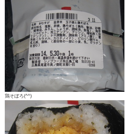
鶏そぼろ(^^)