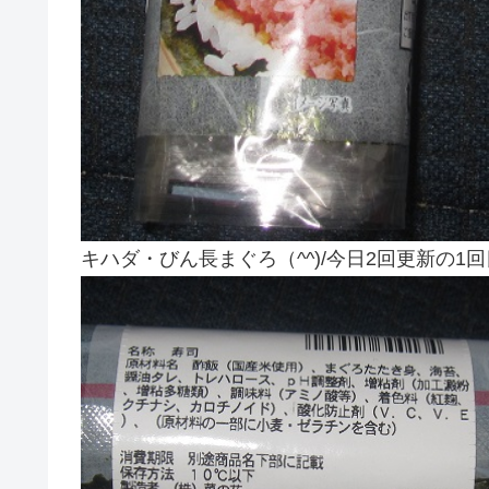
キハダ・びん長まぐろ（^^)/今日2回更新の1回