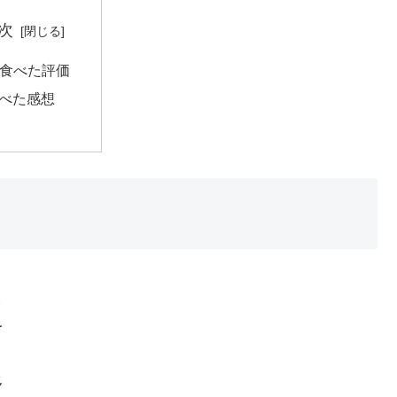
次
食べた評価
べた感想
ま
を
多