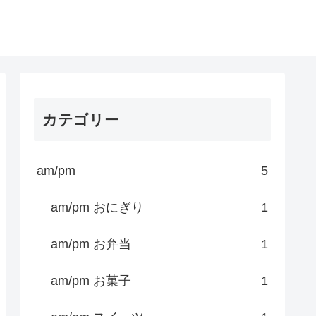
カテゴリー
am/pm
5
am/pm おにぎり
1
am/pm お弁当
1
am/pm お菓子
1