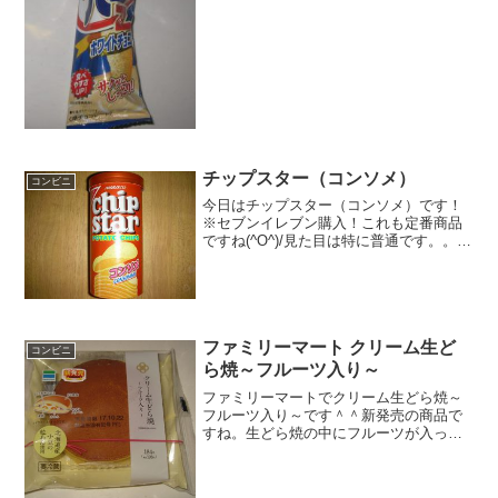
す。カロリーは一応３桁。中までちゃん
とホワイトチョコです。...
チップスター（コンソメ）
コンビニ
今日はチップスター（コンソメ）です！
※セブンイレブン購入！これも定番商品
ですね(^O^)/見た目は特に普通です。。。
そりゃそーか(・∀・)食べた評価値
段 １１５円おいしさ ★★★★☆
食感 ★★★☆☆量
★★★☆☆ カロリー ...
ファミリーマート クリーム生ど
コンビニ
ら焼～フルーツ入り～
ファミリーマートでクリーム生どら焼～
フルーツ入り～です＾＾新発売の商品で
すね。生どら焼の中にフルーツが入って
います。その分餡は少な目です。という
かあずきクリームですね。クリーム生ど
ら焼～フルーツ入り～お値段はこんなも