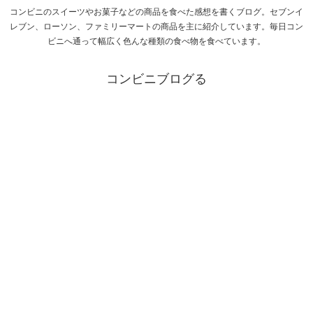
コンビニのスイーツやお菓子などの商品を食べた感想を書くブログ。セブンイ
レブン、ローソン、ファミリーマートの商品を主に紹介しています。毎日コン
ビニへ通って幅広く色んな種類の食べ物を食べています。
コンビニブログる