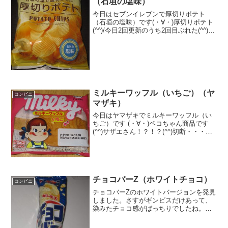
（石垣の塩味）
今日はセブンイレブンで厚切りポテト
（石垣の塩味）です(・∀・)厚切りポテト
(^^)/今日2回更新のうち2回目ぶれた(^^)厚
切りです(^^)食べた評価値段 １９８
円おいしさ ★★★★☆食感
★★★★☆量 ★★★★★ カロ
リー...
ミルキーワッフル（いちご）（ヤ
コンビニ
マザキ）
今日はヤマザキでミルキーワッフル（い
ちご）です (・∀・)ペコちゃん商品です
(^^)サザエさん！？！？(^^)切断・・・食
べた評価値段 １０５円おいしさ
★★★★☆食感 ★★★★☆
量 ★★☆☆☆ カロリー ？？？
Kｃａｌ評価...
チョコバーZ（ホワイトチョコ）
コンビニ
チョコバーZのホワイトバージョンを発見
しました。さすがギンビスだけあって、
染みたチョコ感がばっちりでしたね。冬
仕様のホワイトチョコです。チョコバー
Z（ホワイトチョコ）準チョコレートで