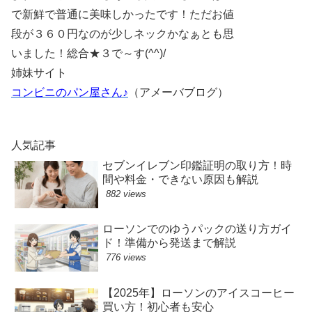
で新鮮で普通に美味しかったです！ただお値
段が３６０円なのが少しネックかなぁとも思
いました！総合★３で～す(^^)/
姉妹サイト
コンビニのパン屋さん♪
（アメーバブログ）
人気記事
セブンイレブン印鑑証明の取り方！時
間や料金・できない原因も解説
882 views
ローソンでのゆうパックの送り方ガイ
ド！準備から発送まで解説
776 views
【2025年】ローソンのアイスコーヒー
買い方！初心者も安心