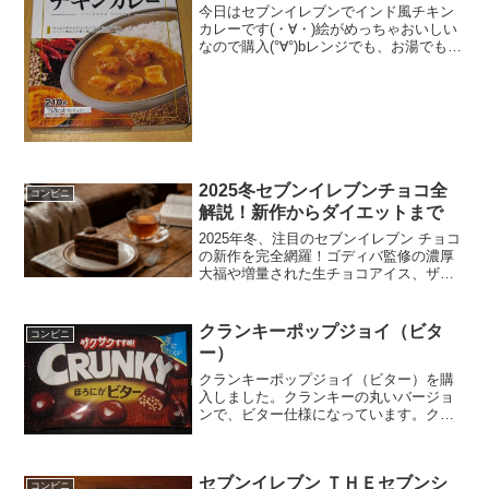
今日はセブンイレブンでインド風チキン
カレーです(・∀・)絵がめっちゃおいしい
なので購入(°∀°)bレンジでも、お湯でもい
けます(^-^)/きゃー(≧▽≦)おいしそう！食
べた評価値段 １５８円おいしさ
★★★★☆食感 ★★★★☆
量 ...
2025冬セブンイレブンチョコ全
コンビニ
解説！新作からダイエットまで
2025年冬、注目のセブンイレブン チョコ
の新作を完全網羅！ゴディバ監修の濃厚
大福や増量された生チョコアイス、ザク
ザク食感パンなど話題の商品を実食レビ
ューします。ダイエット中も安心な低カ
ロリー商品の情報も満載。今年のセブン
クランキーポップジョイ（ビタ
コンビニ
イレブン チョコ選びに役立つ必見ガイド
ー）
です。
クランキーポップジョイ（ビター）を購
入しました。クランキーの丸いバージョ
ンで、ビター仕様になっています。クラ
ンキーポップジョイ（ビター）クランキ
ーのビターバージョンですね。ポップジ
ョイです。パフが入っています。クラン
セブンイレブン ＴＨＥセブンシ
キーポップジョイ（ビター...
コンビニ