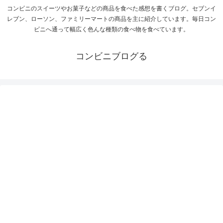
コンビニのスイーツやお菓子などの商品を食べた感想を書くブログ。セブンイ
レブン、ローソン、ファミリーマートの商品を主に紹介しています。毎日コン
ビニへ通って幅広く色んな種類の食べ物を食べています。
コンビニブログる