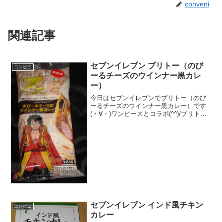
conveni
関連記事
セブンイレブン ブリトー（のび
コンビニ
ーるチーズのウインナー黒カレ
ー）
今日はセブンイレブンでブリトー（のび
ーるチーズのウインナー黒カレー）です
(・∀・)ワンピースとコラボ(^^)/ブリトー
(^^)ウィンナー(^^)食べた評価値段
２３０円おいしさ ★★★★☆食
感 ★★★☆☆量
★★★☆☆ カロ...
セブンイレブン インド風チキン
コンビニ
カレー