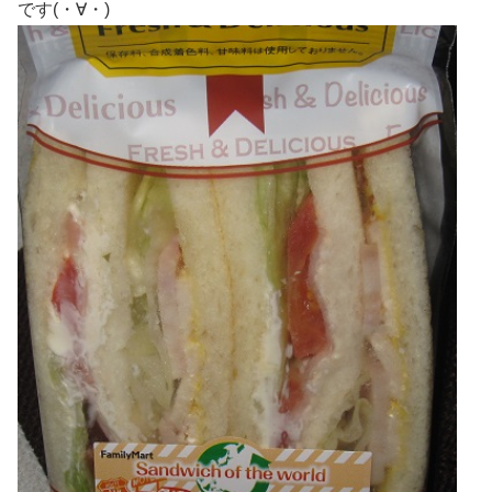
です(・∀・)