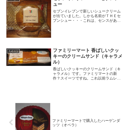
ュー
セブンイレブンで新しいシュークリーム
が出ていました。しかも名前がＴＨＥセ
ブンシュー・・・これは、センスがある
のか、ないのか謎ですね。セブンイレブ
ンのシュークリームって分かりやすくは
あります。ＴＨＥセブンシューエグロイ
ヤルを使用ってあります。...
ファミリーマート 香ばしいクッ
スイーツ
キーのクリームサンド（キャラメ
ル）
香ばしいクッキーのクリームサンド（キ
ャラメル）です。ファミリマートの新
作？スイーツですね。これ以前ラムレー
ズンのがあって美味しかったので、ちょ
っぴり期待して買いました。香ばしいク
ッキーのクリームサンド（キャラメル）
クッキーもキャラメル風味な...
ファミリーマートで購入したハーゲンダ
ッツ（オペラ）