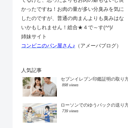
かったですね！お肉の量が多い分臭みを気に
したのですが、普通の肉まんよりも臭みはな
いかもしれません！総合★４で～す(^^)/
姉妹サイト
コンビニのパン屋さん♪
（アメーバブログ）
人気記事
セブンイレブン印鑑証明の取り
898 views
ローソンでのゆうパックの送り
739 views