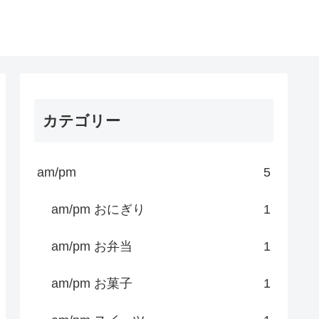
カテゴリー
am/pm
5
am/pm おにぎり
1
am/pm お弁当
1
am/pm お菓子
1