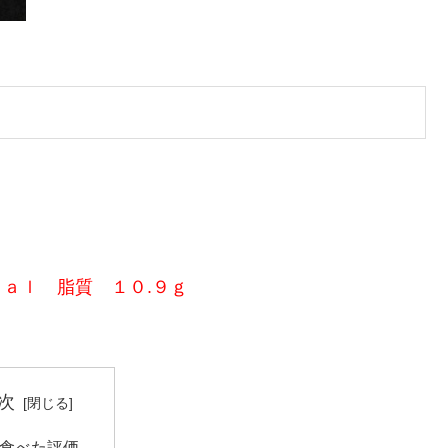
ａｌ 脂質 １０.９ｇ
次
食べた評価