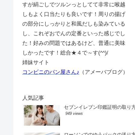
すが絹ごしでツルンっとしてて非常に喉越
しもよく口当たりも良いです！周りの揚げ
の部分にしっかりと和風だしも染みている
し、これぞおでんの定番といった感じでし
た！好みの問題ではあるけど、普通に美味
しかったです！総合★４で～す(^^)/
姉妹サイト
コンビニのパン屋さん♪
（アメーバブログ）
人気記事
セブンイレブン印鑑証明の取り
949 views
ローソンでのゆうパックの送り