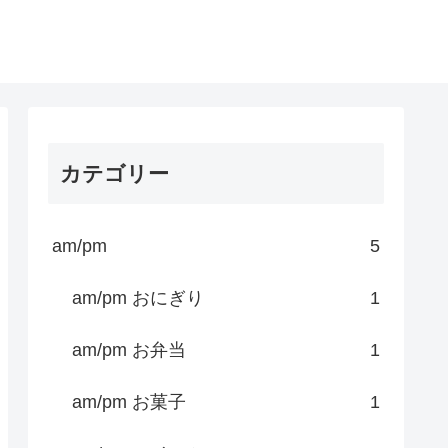
カテゴリー
am/pm
5
am/pm おにぎり
1
am/pm お弁当
1
am/pm お菓子
1