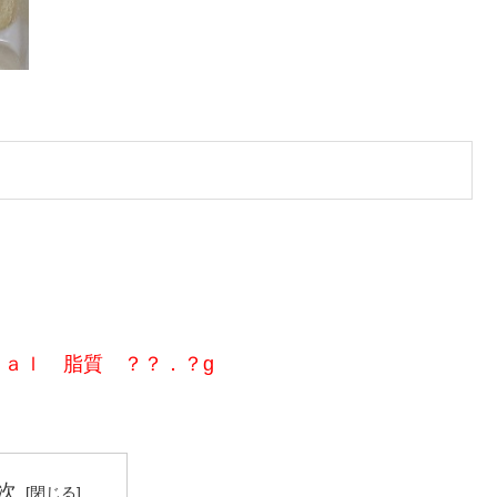
ｃａｌ 脂質 ？？．？g
次