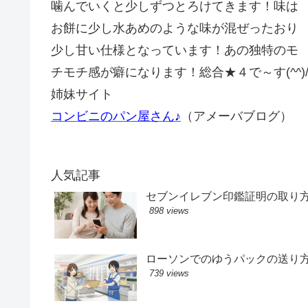
噛んでいくと少しずつとろけてきます！味は
お餅に少し水あめのような味が混ぜったおり
少し甘い仕様となっています！あの独特のモ
チモチ感が癖になります！総合★４で～す(^^)
姉妹サイト
コンビニのパン屋さん♪
（アメーバブログ）
人気記事
セブンイレブン印鑑証明の取り
898 views
ローソンでのゆうパックの送り
739 views