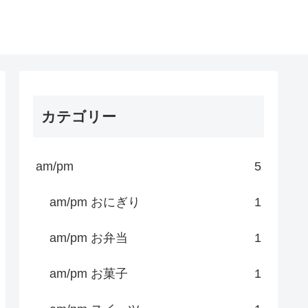
カテゴリー
am/pm
5
am/pm おにぎり
1
am/pm お弁当
1
am/pm お菓子
1