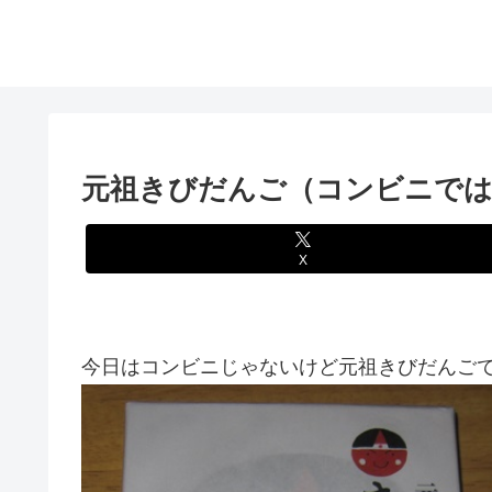
元祖きびだんご（コンビニで
X
今日はコンビニじゃないけど元祖きびだんごです