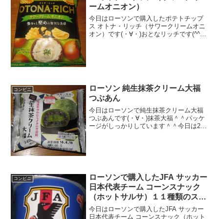
ームオニオン）
今日はローソンで購入したポテトチップ
ス オトナ・リッチ（サワークリームオニ
オン）です(・∀・)おとなリッチです(^^)/
今日2回更新の1回目サワークリームオニ
オン(^^)/中は(^^)食べた評価値段 １
４１円おいしさ ★★★★☆食感 ...
ローソン 純生抹茶クリーム大福
コンビニ
つぶあん
今日はローソンで純生抹茶クリーム大福
つぶあんです(・∀・)抹茶大福＾＾パッケ
ージがしっかりしています＾＾今日は2回
更新の2回目抹茶＾＾中がしっかりしてい
ます＾＾食べた感想ローソンの純生大福
です！抹茶味ですね＾＾大福の食感が、
少し固めの餅で...
ローソンで購入したJFA サッカー
コンビニ
日本代表チーム コーンスナック
（ホットサルサ）１１種類のスパ
イス
今日はローソンで購入したJFA サッカー
日本代表チーム コーンスナック（ホット