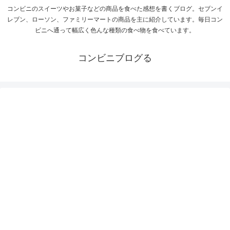
コンビニのスイーツやお菓子などの商品を食べた感想を書くブログ。セブンイ
レブン、ローソン、ファミリーマートの商品を主に紹介しています。毎日コン
ビニへ通って幅広く色んな種類の食べ物を食べています。
コンビニブログる