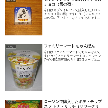
コンビニ
チョコ（雪の宿）
今日はセブンイレブンで購入したチロル
チョコ（雪の宿）です(・∀・)チロルチョ
コの雪の宿です＾＾なんでもありですね
＾＾今日は2回更新の1回目ホワイト＾＾
雪の宿のせんべいをクラッシュ＾＾食べ
た感想チロルチョコの新作味の第２弾で
すね＾＾雪の宿味で...
ファミリーマート ちゃんぽん
コンビニ
今日はファミリーマートでちゃんぽんで
す(・∀・)ファミリーマートコレクション
(^^)/今日2回更新のうち1回目スープはそ
んなにカロリーはないな(^^)えび入り(^^)
食べた評価値段 １３８円おいし
さ ★★★☆☆食感 ★★★☆☆
量 ...
ローソンで購入したポテトチップ
コンビニ
ス オトナ・リッチ（サワークリ