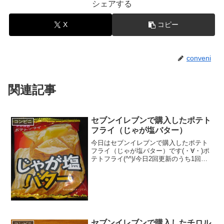
シェアする
X
コピー
conveni
関連記事
セブンイレブンで購入したポテト
コンビニ
フライ（じゃが塩バター）
今日はセブンイレブンで購入したポテト
フライ（じゃが塩バター）です(・∀・)ポ
テトフライ(^^)/今日2回更新のうち1回目
東豊(^^)こんな感じ(^^)食べた評価値
段 ３２円おいしさ ★★★☆☆食
感 ★★★★☆量
★★☆☆☆ ...
セブンイレブンで購入したチロル