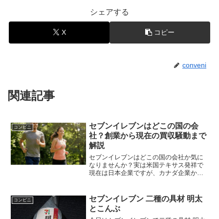
シェアする
X
コピー
conveni
関連記事
セブンイレブンはどこの国の会
コンビニ
社？創業から現在の買収騒動まで
解説
セブンイレブンはどこの国の会社か気に
なりませんか？実は米国テキサス発祥で
現在は日本企業ですが、カナダ企業から
の買収提案で話題です。この記事ではセ
ブンイレブンがどこの国の企業になるの
かという最新の買収事情から、台湾やタ
セブンイレブン 二種の具材 明太
コンビニ
イなど世界での意外な運営実態までを詳
とこんぶ
しく解説します。