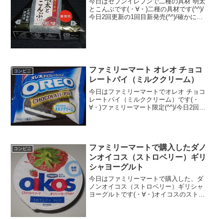
今日はセブンイレブンで二種の具材 明太
とこんぶです(・∀・)二種の具材です(^^)/
今日2回更新の1回目新発売(^^)/確かに二
種類(^^)食べた評価値段 １２０円お
いしさ ★★★★☆食感
★★★☆☆量 ★★★☆☆ カロ
リー...
ファミリーマート オレオ チョコ
コンビニ
レートパイ（ミルククリーム）
今日はファミリーマートでオレオ チョコ
レートパイ（ミルククリーム）です(・
∀・)ファミリーマート限定(^^)/今日2回更
新の1回目オレオだけどチョコレートパイ
(^^)クリーム(^^)食べた評価値段 ５
１円おいしさ ★★★★☆食感
★...
ファミリーマートで購入したダノ
コンビニ
ンオイコス（ストロベリー）ギリ
シャヨーグルト
今日はファミリーマートで購入した、ダ
ノンオイコス（ストロベリー）ギリシャ
ヨーグルトです(・∀・)オイコスのストロ
ベリーです＾＾ギリシャ＾＾今日は2回更
新の1回目白い・・・＾＾中けずっ
た・・・底にストロベリー＾＾食べた感