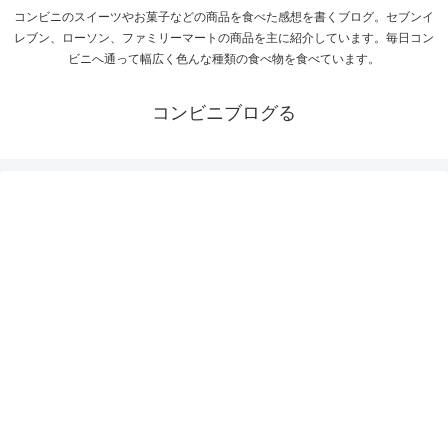
コンビニのスイーツやお菓子などの商品を食べた感想を書くブログ。セブンイ
レブン、ローソン、ファミリーマートの商品を主に紹介しています。毎日コン
ビニへ通って幅広く色んな種類の食べ物を食べています。
コンビニブログる