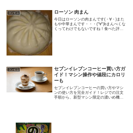
想ダノンオイコスのヨー...
ローソン 肉まん
コンビニ
今日はローソンの肉まんです(・∀・)また
もや中華まんです・・・(°∀°)bまんべくな
くってわけでもないですね！食べた評価
値段 １１６円おいしさ
★★★★☆食感 ★★★☆☆
量 ★★★☆☆ カロリー ２０
０Kｃａｌ評価 ★★...
セブンイレブンコーヒー買い方ガ
コンビニ
イド！マシン操作や値段にカロリ
ーも
セブンイレブンコーヒーの買い方やマシ
ンの使い方を完全ガイド！レジでの注文
手順から、新型マシン限定の濃いめ機能
まで分かりやすく解説します。さらにセ
ブンイレブンコーヒーのカロリーやカフ
ェイン量、美味しさの秘密も紹介するの
で、毎日のブレイクタイムがもっと充実
すること間違いなしです。