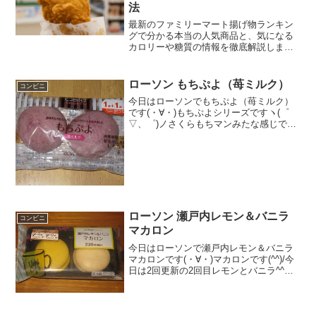
法
最新のファミリーマート揚げ物ランキン
グで分かる本当の人気商品と、気になる
カロリーや糖質の情報を徹底解説しま
す。ダイエット中の方必見のファミリー
マート揚げ物ランキング活用術や、お得
なクーポン攻略法も網羅。罪悪感なく美
ローソン もちぷよ（苺ミルク）
コンビニ
味しいホットスナックを楽しむための秘
今日はローソンでもちぷよ（苺ミルク）
訣を今すぐチェックしましょう。
です(・∀・)もちぷよシリーズですヽ(゜
▽、゜)ノさくらもちマンみたな感じです
ね(≧▽≦)クリームはミルクで周りが苺！
食べた評価値段 １６０円おいし
さ ★★★☆☆食感 ★★★★☆
量 ★★★...
ローソン 瀬戸内レモン＆バニラ
コンビニ
マカロン
今日はローソンで瀬戸内レモン＆バニラ
マカロンです(・∀・)マカロンです(^^)/今
日は2回更新の2回目レモンとバニラ^^中
＾＾食べた感想ローソンスイーツのマカ
ロンですね！実は結構前から発売されて
いましたが取りこぼし分ですね＾＾バニ
ラ味とレモ...