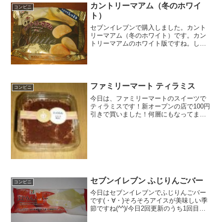
カントリーマアム（冬のホワイ
コンビニ
ト）
セブンイレブンで購入しました。カント
リーマアム（冬のホワイト）です。カン
トリーマアムのホワイト版ですね。しっ
とり生食感らしいです。カントリーマア
ム（冬のホワイト）冬仕様。４枚入りか
＾＾サイズも小さめです。カントリーマ
アム（冬のホワイト）を食...
ファミリーマート ティラミス
コンビニ
今日は、ファミリーマートのスイーツで
ティラミスです！新オープンの店で100円
引きで買いました！何層にもなってます♪
食べた評価値段 ２１０円おいし
さ ★★★★☆食感 ★★★★☆
量 ★★★★☆ カロリー ３３
０Kｃａｌ評価 ...
セブンイレブン ふじりんごバー
コンビニ
今日はセブンイレブンでふじりんごバー
です(・∀・)そろそろアイスが美味しい季
節ですね(^^)/今日2回更新のうち1回目き
なこは袋だな(^^)果汁１０％(^^)食べた評