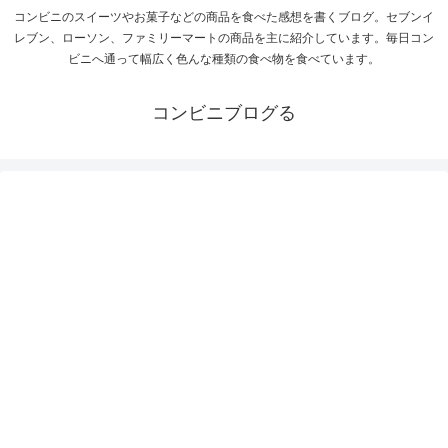
コンビニのスイーツやお菓子などの商品を食べた感想を書くブログ。セブンイ
レブン、ローソン、ファミリーマートの商品を主に紹介しています。毎日コン
ビニへ通って幅広く色んな種類の食べ物を食べています。
コンビニブログる