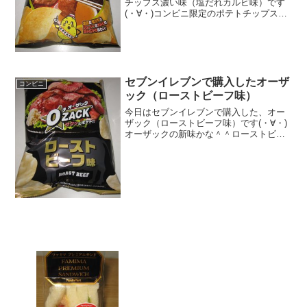
チップス濃い味（塩だれカルビ味）です
(・∀・)コンビニ限定のポテトチップスの
ようです＾＾濃い味＾＾今日は2回更新の
1回目カロリー結構あります＾＾ポテチ＾
＾食べた感想セブンイレブンで購入した
限定商品のポテト...
セブンイレブンで購入したオーザ
コンビニ
ック（ローストビーフ味）
今日はセブンイレブンで購入した、オー
ザック（ローストビーフ味）です(・∀・)
オーザックの新味かな＾＾ローストビー
フ味＾＾今日は2回更新の1回目カロリー
はまあまあ＾＾見た目はいつものと同じ
＾＾