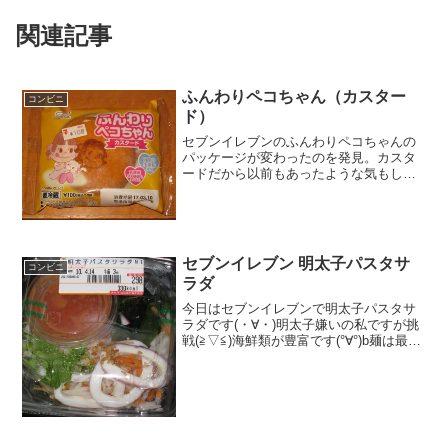
関連記事
ふんわりペコちゃん（カスター
コンビニ
ド）
セブンイレブンのふんわりペコちゃんの
パッケージが変わったのを発見。カスタ
ードだから以前もあったような気もしま
すが、以前はカスタードクリームとかで
したかね。クリームの記載がなくなっ
た。ふんわりペコちゃん（カスタード）
お値段お手頃価格です。カロ...
セブンイレブン 明太子パスタサ
コンビニ
ラダ
今日はセブンイレブンで明太子パスタサ
ラダです(・∀・)明太子嫌いの私ですが挑
戦(≧▽≦)海鮮類が豊富です(°∀°)b麺は最初
から明太子が絡んでました(・∀・)食べた
評価値段 ２９８円おいしさ
★★★☆☆食感 ★★★★☆
量 ★...