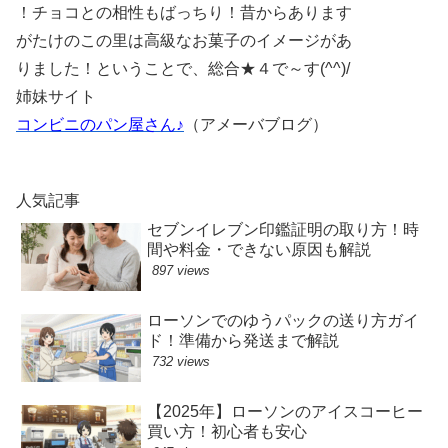
！チョコとの相性もばっちり！昔からあります
がたけのこの里は高級なお菓子のイメージがあ
りました！ということで、総合★４で～す(^^)/
姉妹サイト
コンビニのパン屋さん♪
（アメーバブログ）
人気記事
セブンイレブン印鑑証明の取り方！時
間や料金・できない原因も解説
897 views
ローソンでのゆうパックの送り方ガイ
ド！準備から発送まで解説
732 views
【2025年】ローソンのアイスコーヒー
買い方！初心者も安心