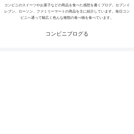
コンビニのスイーツやお菓子などの商品を食べた感想を書くブログ。セブンイ
レブン、ローソン、ファミリーマートの商品を主に紹介しています。毎日コン
ビニへ通って幅広く色んな種類の食べ物を食べています。
コンビニブログる