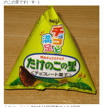
のこの里です(・∀・)