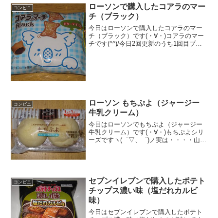
ローソンで購入したコアラのマー
コンビニ
チ（ブラック）
今日はローソンで購入したコアラのマー
チ（ブラック）です(・∀・)コアラのマー
チです(^^)/今日2回更新のうち1回目ブラ
ックです(^^)チョコは！？(^^)食べた評価
値段 １０５円おいしさ
★★★☆☆食感 ★★★☆☆
量 ★★...
ローソン もちぷよ（ジャージー
コンビニ
牛乳クリーム）
今日はローソンでもちぷよ（ジャージー
牛乳クリーム）です(・∀・)もちぷよシリ
ーズですヽ(゜▽、゜)ノ実は・・・・山
製パンでしたぁ(・∀・)クリームおいしそ
～～(・∀・)食べた評価値段 １５０
円おいしさ ★★★★☆食感
★★★★★量...
セブンイレブンで購入したポテト
コンビニ
チップス濃い味（塩だれカルビ
味）
今日はセブンイレブンで購入したポテト