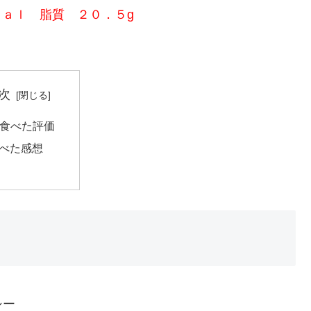
ｃａｌ 脂質 ２０．５g
次
食べた評価
べた感想
シー