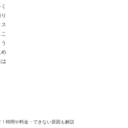
多く
通り
タス
しこ
よう
えめ
性は
方！時間や料金・できない原因も解説