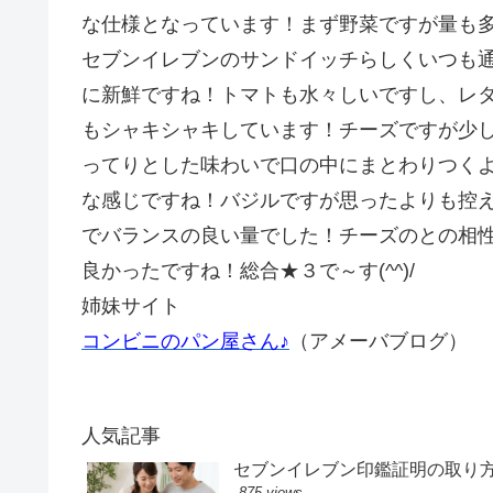
な仕様となっています！まず野菜ですが量も
セブンイレブンのサンドイッチらしくいつも
に新鮮ですね！トマトも水々しいですし、レ
もシャキシャキしています！チーズですが少
ってりとした味わいで口の中にまとわりつく
な感じですね！バジルですが思ったよりも控
でバランスの良い量でした！チーズのとの相
良かったですね！総合★３で～す(^^)/
姉妹サイト
コンビニのパン屋さん♪
（アメーバブログ）
人気記事
セブンイレブン印鑑証明の取り
875 views