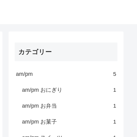
カテゴリー
am/pm
5
am/pm おにぎり
1
am/pm お弁当
1
am/pm お菓子
1