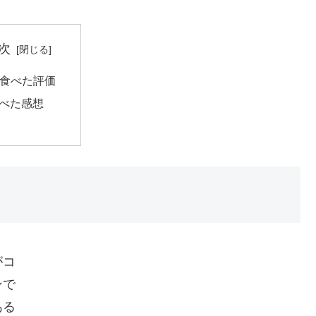
次
食べた評価
べた感想
がコ
ンで
ある