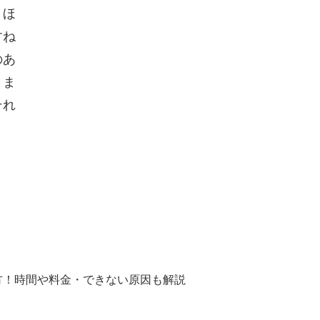
！ほ
すね
のあ
！ま
それ
方！時間や料金・できない原因も解説