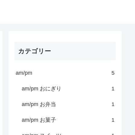
カテゴリー
am/pm
5
am/pm おにぎり
1
am/pm お弁当
1
am/pm お菓子
1