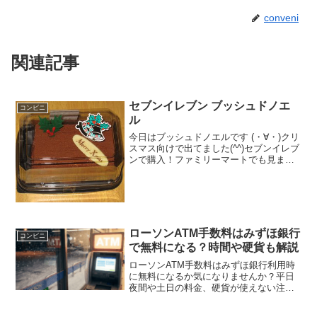
conveni
関連記事
セブンイレブン ブッシュドノエ
コンビニ
ル
今日はブッシュドノエルです (・∀・)クリ
スマス向けで出てました(^^)セブンイレブ
ンで購入！ファミリーマートでも見まし
た！メリークリスマス(^^)見た目は普通か
なぁ(--)食べた評価値段 ５２０円お
いしさ ★★★☆☆食感
★★★☆...
ローソンATM手数料はみずほ銀行
コンビニ
で無料になる？時間や硬貨も解説
ローソンATM手数料はみずほ銀行利用時
に無料になるか気になりませんか？平日
夜間や土日の料金、硬貨が使えない注意
点や第2土曜の停止時間まで徹底解説しま
す。ローソンATM手数料とみずほ銀行の