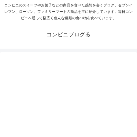
コンビニのスイーツやお菓子などの商品を食べた感想を書くブログ。セブンイ
レブン、ローソン、ファミリーマートの商品を主に紹介しています。毎日コン
ビニへ通って幅広く色んな種類の食べ物を食べています。
コンビニブログる