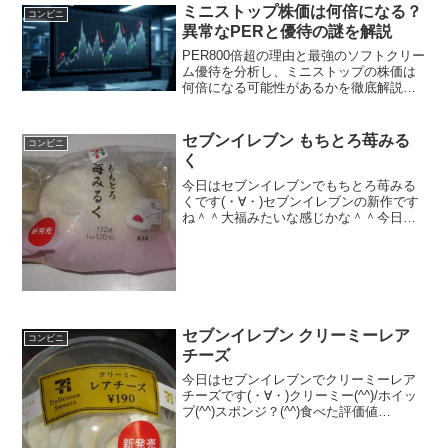
賢い付き合い方を知り、無駄なコストを
ミニストップ株価は何倍になる？
コンビニ
ゼロにするための最新情報を今すぐ確認
異常なPERと優待の謎を解説
しましょう。
PER800倍超の理由と最強のソフトクリー
ム優待を分析し、ミニストップの株価は
何倍になる可能性があるかを徹底解説し
ます。ベトナム事業の成長性やアナリス
ト評価も踏まえ、将来的にミニストップ
の株価が何倍まで上昇する余地があるの
セブンイレブン もちとろ苺みる
コンビニ
か、現実的な予測と投資判断のポイント
く
を紹介します。
今日はセブンイレブンでもちとろ苺みる
くです(・∀・)セブンイレブンの新作です
ね＾＾大福みたいな感じかな＾＾今日は2
回更新の2回目真っ白＾＾めっちゃ柔らか
いです＾＾食べた感想セブンイレブンの
新作スイーツですね！これも名前を変え
て発売みたいな形...
セブンイレブン クリーミーレア
コンビニ
チーズ
今日はセブンイレブンでクリーミーレア
チーズです(・∀・)クリーミー(^^)/ホイッ
プ(^^)スポンジ？(^^)食べた評価値
段 １９０円おいしさ ★★★★☆
食感 ★★★☆☆量