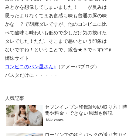
みとかを想像してしまいました！････が臭みは
思ったよりなくてまあ食感も味も普通の豚の味
かな！？で胡麻ダレですが、他のコンビニに比
べて酸味も味わいも低めで少しだけ気の抜けた
タレでした！ただ、そこまで悪いという印象は
ないですね！ということで、総合★３で～す(^^)/
姉妹サイト
コンビニのパン屋さん♪
（アメーバブログ）
パスタだけに・・・・・
人気記事
セブンイレブン印鑑証明の取り方！時
間や料金・できない原因も解説
865 views
ローソンでのゆうパックの送り方ガイ