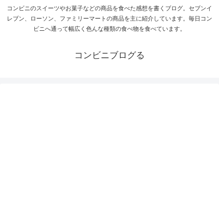
コンビニのスイーツやお菓子などの商品を食べた感想を書くブログ。セブンイ
レブン、ローソン、ファミリーマートの商品を主に紹介しています。毎日コン
ビニへ通って幅広く色んな種類の食べ物を食べています。
コンビニブログる