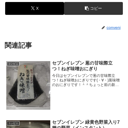
X
コピー
conveni
関連記事
セブンイレブン 葱の甘味際立
コンビニ
つ！ねぎ味噌おにぎり
今日はセブンイレブンで葱の甘味際立
つ！ねぎ味噌おにぎりです(・∀・)葱味噌
のおにぎりです！＾＾ちょっと前の新作
かなあ。。。＾＾今日は2回更新の2回目
カロリーは、まあまあかな＾＾中はこん
な感じ＾＾食べた感想ネギ味噌おにぎり
です！単純に佃煮みた...
セブンイレブン 緑黄色野菜入り7
コンビニ
種の野菜（インスタント）