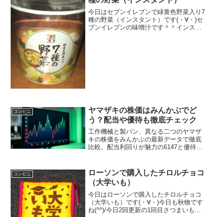
今日はセブンイレブンで緑黄色野菜入り7
種の野菜（インスタント）です(・∀・)セ
ブンイレブンの味噌汁です＾＾インスタ
ントですね＾＾今日は2回更新の1回目カ
ロリー低めです＾＾普通に味噌汁＾＾食
べた感想セブンイレブンのインスタント
味噌汁です！７種...
ヤマザキの株価はみんかぶでど
コンビニ
う？配当や優待も徹底チェック
工作機械と製パン、異なる二つのヤマザ
キの株価をみんかぶの最新データで徹底
比較。配当利回りが魅力の6147と優待が
人気の2212について解説します。ヤマザ
キの株価やみんかぶのアナリスト予想、
掲示板の口コミを参考に、それぞれの買
ローソンで購入したチロルチョコ
コンビニ
い時や将来性を詳しく確認しましょう。
（大学いも）
今日はローソンで購入したチロルチョコ
（大学いも）です(・∀・)今日も秋物です
ね(^^)/今日2回更新の1回目さつまいも色