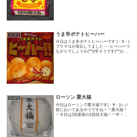
(^^)/ビスケット(^^)食べた評価値段
２１円おいしさ ★★★☆☆食感
★★★☆☆量 ★☆☆☆☆ カ...
うま辛ポテトヒーハー
コンビニ
今日はうま辛ポテトヒーハーです (・∀・)
ブラマヨが宣伝してました･･･ヒーハーつ
ながりでしょうか(^^)/辛そうです(^^)ヒー
ハー(^^)食べた評価値段 １２１円お
いしさ ★★★★☆食感
★★★★☆量 ★★★☆☆ カロ
リ...
ローソン 栗大福
コンビニ
今日はローソンで栗大福です(・∀・)レジ
前においてあるやつですね＾＾栗大福＾
＾今日は2回更新の1回目大福＾＾中＾＾
食べた感想秋向けの商品の栗大福ですね
＾＾レジの前においてある商品で、いつ
も気になってたので購入。。。。お値段
安いだけあって、や...