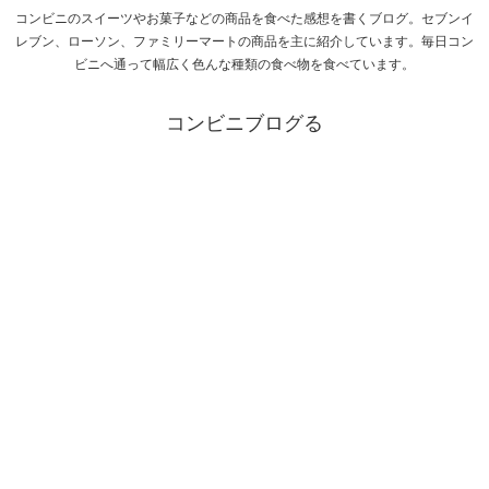
コンビニのスイーツやお菓子などの商品を食べた感想を書くブログ。セブンイ
レブン、ローソン、ファミリーマートの商品を主に紹介しています。毎日コン
ビニへ通って幅広く色んな種類の食べ物を食べています。
コンビニブログる