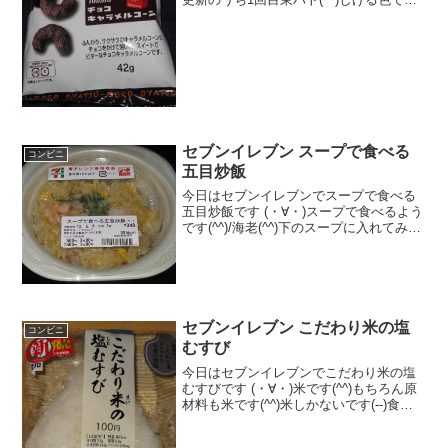
(^^)食べた評価値段 １０５円おいし
さ ★★★☆☆食感 ★★★☆☆
量 ★★★☆☆ カロリー ２
３...
セブンイレブン スープで食べる
コンビニ
五目炒飯
今日はセブンイレブンでスープで食べる
五目炒飯です (・∀・)スープで食べるよう
です(^^)/海老(^^)下のスープに入れてみま
した(^^)食べた評価値段 ３４８円お
いしさ ★★★☆☆食感
★★★☆☆量 ★★★☆☆ カロ
リー ...
セブンイレブン こだわり米の塩
コンビニ
むすび
今日はセブンイレブンでこだわり米の塩
むすびです (・∀・)米です(^^)もちろん原
材料も米です(^^)米しかないです(--)食べ
た評価値段 １００円おいしさ
★★★☆☆食感 ★★★☆☆