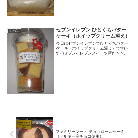
量 ★★★☆☆ カロリー １８７
Kｃａｌ...
セブンイレブン ひとくちバター
コンビニ
ケーキ（ホイップクリーム添え）
今日はセブンイレブンでひとくちバター
ケーキ（ホイップクリーム添え）です(・
∀・)セブンイレブンスイーツ新作＾＾今
日は2回更新の2回目沢山入ってます＾＾
ホイップつき＾＾食べた感想セブンイレ
ブンの新作スイーツです！これ系のチー
ズケーキのは以前み...
ファミリーマート チョコロールケーキ
（ベルギー産チョコ使用）