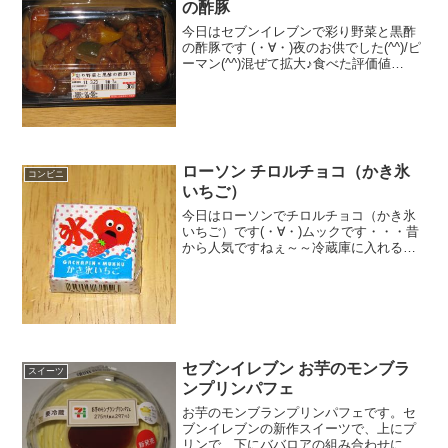
の酢豚
今日はセブンイレブンで彩り野菜と黒酢
の酢豚です (・∀・)夜のお供でした(^^)/ピ
ーマン(^^)混ぜて拡大♪食べた評価値
段 ３６０円おいしさ ★★★☆☆
食感 ★★★☆☆量
★★★★☆ カロリー ３６０Kｃａｌ評
価 ★★...
ローソン チロルチョコ（かき氷
コンビニ
いちご）
今日はローソンでチロルチョコ（かき氷
いちご）です(・∀・)ムックです・・・昔
から人気ですねぇ～～冷蔵庫に入れるの
忘れて溶けてます！食べた評価値
段 ３２円おいしさ ★★★☆☆食
感 ★★☆☆☆量
★☆☆☆☆ カロリー ６１Kｃａ...
セブンイレブン お芋のモンブラ
スイーツ
ンプリンパフェ
お芋のモンブランプリンパフェです。セ
ブンイレブンの新作スイーツで、上にプ
リンで、下にババロアの組み合わせにな