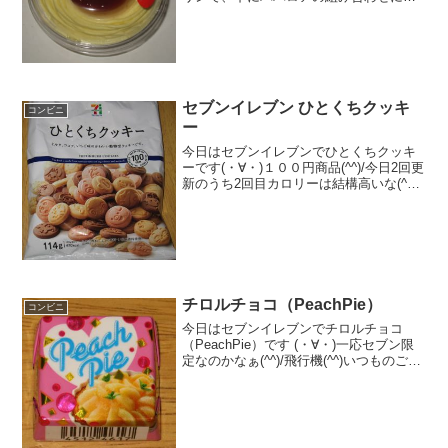
っています。プリンの周りにモンブラン
クリームが引いてあって、富士山みたい
な形になっています。お芋のモンブラン
プリンパフェスポンジも何...
セブンイレブン ひとくちクッキ
コンビニ
ー
今日はセブンイレブンでひとくちクッキ
ーです(・∀・)１００円商品(^^)/今日2回更
新のうち2回目カロリーは結構高いな(^^)
色々な種類があります(^^)食べた評価値
段 １００円おいしさ ★★★☆☆
食感 ★★☆☆☆量
★★★...
チロルチョコ（PeachPie）
コンビニ
今日はセブンイレブンでチロルチョコ
（PeachPie）です (・∀・)一応セブン限
定なのかなぁ(^^)/飛行機(^^)いつものごと
く切断♪食べた評価値段 ３２円おい
しさ ★★☆☆☆食感 ★★★☆☆
量 ★★☆☆☆ カロリー ５...