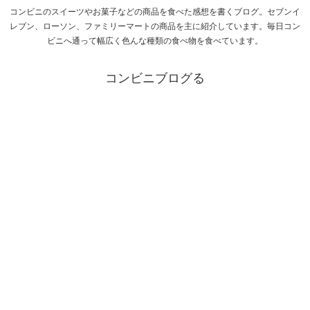
コンビニのスイーツやお菓子などの商品を食べた感想を書くブログ。セブンイ
レブン、ローソン、ファミリーマートの商品を主に紹介しています。毎日コン
ビニへ通って幅広く色んな種類の食べ物を食べています。
コンビニブログる