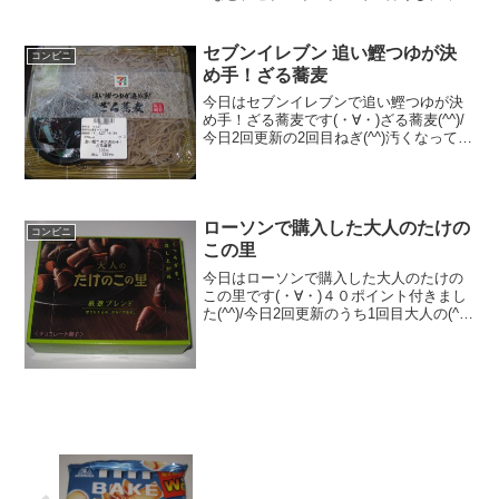
ニー商品を買うための発売日や時間、売
り切れ回避のコツを伝授します。Happy
くじとの違いや取扱店舗の探し方も解説
セブンイレブン 追い鰹つゆが決
コンビニ
した必読の攻略ガイドです。
め手！ざる蕎麦
今日はセブンイレブンで追い鰹つゆが決
め手！ざる蕎麦です(・∀・)ざる蕎麦(^^)/
今日2回更新の2回目ねぎ(^^)汚くなってし
まいました(^^)食べた評価値段 ３３
０円おいしさ ★★★☆☆食感
★★★☆☆量 ★★★☆☆ カ
ロ...
ローソンで購入した大人のたけの
コンビニ
この里
今日はローソンで購入した大人のたけの
この里です(・∀・)４０ポイント付きまし
た(^^)/今日2回更新のうち1回目大人の(^^)
たけのこの里(^^)食べた評価値段 ２
１０円おいしさ ★★★★☆食感
★★★★☆量 ★★★☆☆ カ...