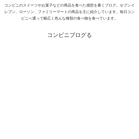
コンビニのスイーツやお菓子などの商品を食べた感想を書くブログ。セブンイ
レブン、ローソン、ファミリーマートの商品を主に紹介しています。毎日コン
ビニへ通って幅広く色んな種類の食べ物を食べています。
コンビニブログる