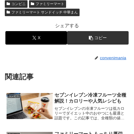
コンビニ
ファミリーマート
ファミリーマート サンドイッチ 中華まん
シェアする
X
コピー
convenimania
関連記事
セブンイレブン冷凍フルーツ全種
コンビニ
解説！カロリーや人気レシピも
セブンイレブンの冷凍フルーツは低カロ
リーでダイエット中のおやつにも最適と
話題です。この記事では、全種類の値段
やカロリー比較から、SNSで人気のサイ
ダー割りなどのアレンジレシピまで、セ
ブンイレブンの冷凍フルーツを美味しく
ファミリーマート もっちり厚切