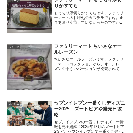
スイーツ
楽しむ方法を徹底解説します。実食レポ
りかすてら
も必見です。
もっちり厚切りかすてらです。ファミリ
ーマートの甘味処のカステラですね。正
直あまり期待していなかったのですが、
これは美味しかったです。普通にカステ
ラの卵の美味しさを感じることの出来ま
す。もっちり厚切りかすてら国産小麦を
使用。カロリーはそこまで...
ファミリーマート ちいさなオー
スイーツ
ルレーズン
ちいさなオールレーズンです。ファミリ
ーマートコレクションから、オールレー
ズンの小さいバージョンが発売されてい
ました。オールレーズンと言えば東ハト
ですね。ちいさなオールレーズン鉄分豊
富です。安定の東ハトですね。ちいさな
オールレーズンの中オール...
セブンイレブン一番くじディズニ
コンビニ
ー2025！ズートピアや発売日攻
略
セブンイレブンの一番くじディズニー情
報を完全網羅！2025年12月のズートピア
2など、セブンイレブンで一番くじディズ