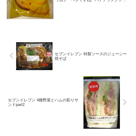
ャや、バナナクッキーが出ていました。
バウムクーヘンは毎回定番の味です。バ
ナナバウムクーヘンバナナです。カロリ
ーは、そこまで高くはない...
セブンイレブン 特製ソースのジューシー
焼そば
セブンイレブン 4種野菜とハムの彩りサ
ンドpart2