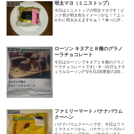
い操作法を網羅。このファミリーマート
明太マヨ（ミニストップ）
コンビニ
レジ画面の完全ガイドで迷いを解決しま
今日はミニストップの明太マヨです！ピ
す。
ンク色が明太色をイメージかな！？上っ
かわに明太みえますかぁ！？食べた評価
値段 １１５円おいしさ
★★☆☆☆食感 ★★★☆☆
量 ★★★☆☆ カロリー ２０
８Kｃａｌ評価 ★★☆☆☆食べた...
ローソン キヌアと８種のグラノ
コンビニ
ーラチョコレート
今日はローソンでキヌアと８種のグラノ
ーラチョコレートです(・∀・)今日もナチ
ュラルローソン(^^)/今日2回更新の2回目
カロリーはそんなに高くないです(^^)/小
分けになっています（＾＾食べた評価値
段 １４８円おいしさ ★★★☆☆
食感 ...
ファミリーマート バナナバウム
スイーツ
クーヘン
バナナバウムクーヘンです。今日はファ
ミマスイーツから、バナナシリーズのバ
ウムクーヘンですね。バナナラングドシ