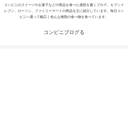
コンビニのスイーツやお菓子などの商品を食べた感想を書くブログ。セブンイ
レブン、ローソン、ファミリーマートの商品を主に紹介しています。毎日コン
ビニへ通って幅広く色んな種類の食べ物を食べています。
コンビニブログる