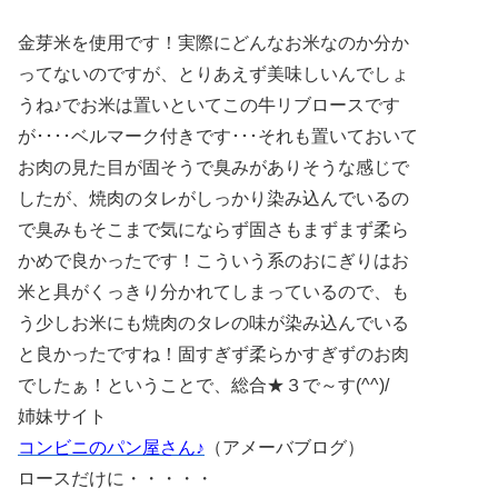
金芽米を使用です！実際にどんなお米なのか分か
ってないのですが、とりあえず美味しいんでしょ
うね♪でお米は置いといてこの牛リブロースです
が････ベルマーク付きです･･･それも置いておいて
お肉の見た目が固そうで臭みがありそうな感じで
したが、焼肉のタレがしっかり染み込んでいるの
で臭みもそこまで気にならず固さもまずまず柔ら
かめで良かったです！こういう系のおにぎりはお
米と具がくっきり分かれてしまっているので、も
う少しお米にも焼肉のタレの味が染み込んでいる
と良かったですね！固すぎず柔らかすぎずのお肉
でしたぁ！ということで、総合★３で～す(^^)/
姉妹サイト
コンビニのパン屋さん♪
（アメーバブログ）
ロースだけに・・・・・