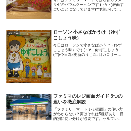
リゼのバウムクーヘンです (・∀・)表面す
ごいことになっています(^^)/焦がしてあ
ります(^^)バウムクーヘン(^^)食べた評価
値段 １８０円おいしさ
★★★★★食感 ★★★★☆
量 ★★...
ローソン 小さなばかうけ（ゆず
コンビニ
こしょう味）
今日はローソンで小さなばかうけ（ゆず
こしょう味）です(・∀・)ゆずこしょう
(^^)/今日2回更新のうち2回目カロリーは
低め？(^^)頑張って激写(^^)食べた評価値
段 １０５円おいしさ ★★★☆☆
食感 ★★★☆☆量
★★★☆...
ファミマのレジ画面ガイド 5つの
ファミリーマート
違いを徹底解説
「ファミリーマート レジ画面」の使い方
がわからない？実はそれは5種類あり、目
的別に使い分けが必要です。セルフレジ
でできないこと（タバコ・公共料金）
と、スマホ画面やマルチコピー機の正し