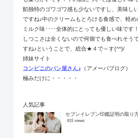
餡独特のゴワゴワ感も少ないですし、美味し
ですね♪中のクリームもとろける食感で、軽め
ミルク味････全体的にとっても優しい味です
しつこさは全くないので何個でも食べれそう
すね♪ということで、総合★４で～す(^^)/
姉妹サイト
コンビニのパン屋さん♪
（アメーバブログ）
極みだけに・・・・・
人気記事
セブンイレブン印鑑証明の取り
915 views