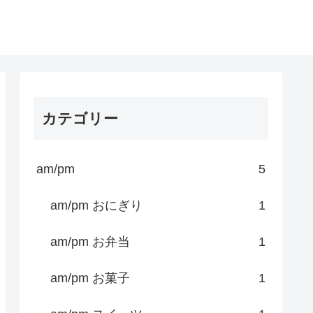
カテゴリー
am/pm
5
am/pm おにぎり
1
am/pm お弁当
1
am/pm お菓子
1