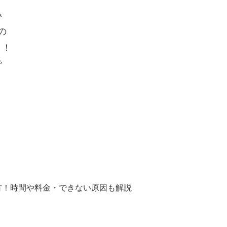
い
の
！！
で
方！時間や料金・できない原因も解説