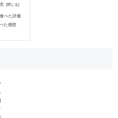
次
食べた評価
べた感想
で
っ
周
て
で