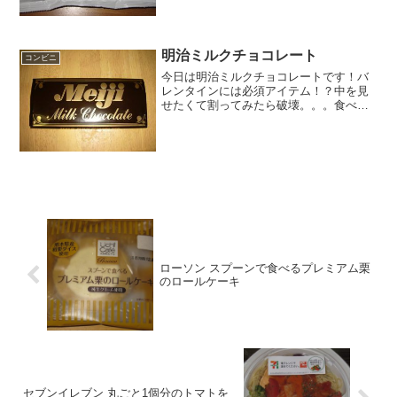
カラムーチョ（ホットチリ...
明治ミルクチョコレート
コンビニ
今日は明治ミルクチョコレートです！バ
レンタインには必須アイテム！？中を見
せたくて割ってみたら破壊。。。食べた
評価値段 ８８円（安売りだった）
おいしさ ★★★★☆食感
★★★★☆量 ★★★★☆ カロ
リー ３９５Kｃａｌ評価 ...
ローソン スプーンで食べるプレミアム栗
のロールケーキ
セブンイレブン 丸ごと1個分のトマトを