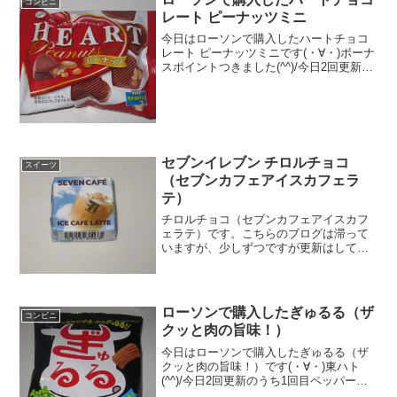
コンビニ
レート ピーナッツミニ
今日はローソンで購入したハートチョコ
レート ピーナッツミニです(・∀・)ボーナ
スポイントつきました(^^)/今日2回更新の
うち1回目結構カロリーありますね(^^)中
は(^^)食べた評価値段 １０５円おい
しさ ★★★★☆食感 ★★★☆...
セブンイレブン チロルチョコ
スイーツ
（セブンカフェアイスカフェラ
テ）
チロルチョコ（セブンカフェアイスカフ
ェラテ）です。こちらのブログは滞って
いますが、少しずつですが更新はしてい
きます。チロルチョコ（セブンカフェア
イスカフェラテ）チロルチョコのセブン
イレブン限定モノ。アイスカフェオレで
す。チロルチョコ（セブン...
ローソンで購入したぎゅるる（ザ
コンビニ
クッと肉の旨味！）
今日はローソンで購入したぎゅるる（ザ
クッと肉の旨味！）です(・∀・)東ハト
(^^)/今日2回更新のうち1回目ペッパース
テーキ味(^^)厚め(^^)食べた評価値