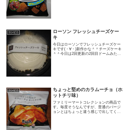
段 １１６円おいしさ ★★☆☆☆
食感 ★★☆☆☆量
★★★☆☆ カ...
ローソン フレッシュチーズケー
コンビニ
キ
今日はローソンでフレッシュチーズケー
キです(・∀・)新作かな＾＾チーズケーキ
＾＾今日は2回更新の2回目ドームみたい
になっています＾＾中はベリーソースが
＾＾食べた感想ローソンの新作スイーツ
ですね！フレッシュチーズケーキという
ことで、中にフレッ...
ちょっと堅めのカラムーチョ（ホ
コンビニ
ットチリ味）
ファミリーマートコレクションの商品で
す。毎度そうなんですが、普通のバージ
ョンとはちょっと違う感じで出してくる
ので、つい手にとってしまいます。これ
はカラムーチョなんですが、ちょっと堅
め仕様になっています。ちょっと堅めの