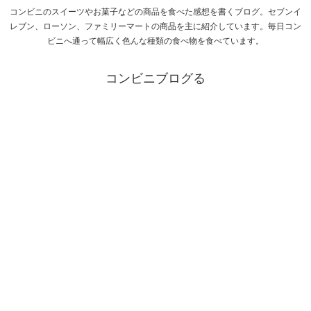
コンビニのスイーツやお菓子などの商品を食べた感想を書くブログ。セブンイ
レブン、ローソン、ファミリーマートの商品を主に紹介しています。毎日コン
ビニへ通って幅広く色んな種類の食べ物を食べています。
コンビニブログる