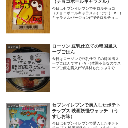
（チョコボールキャラメル）
今日はセブンイレブンでチロルチョコ
（チョコボールキャラメル）です (・∀・)
キャラメルバージョン(^^)/チロルチョコ
(^^)キャラメル(^^)食べた評価値段
３２円おいしさ ★★☆☆☆食感
★★★☆☆量 ★☆☆☆☆ カロ
リ...
ローソン 豆乳仕立ての韓国風ス
コンビニ
ープごはん
今日はローソンで豆乳仕立ての韓国風ス
ープごはんです (・∀・)体調不良なのでス
ープご飯を購入(^^)/具材もたっぷりです
ね(^^)レンジでチン後(--)食べた評価値
段 ４８０円おいしさ ★★☆☆☆
食感 ★★★☆☆量
★★★★...
セブンイレブンで購入したポテト
コンビニ
チップス 映画妖怪ウォッチ （う
すしお味）
今日はセブンイレブンで購入したポテト
チップス 映画妖怪ウォッチ （うすしお