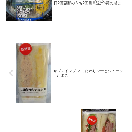
日2回更新のうち2回目具達(^^)麺の感じは
(^^)食べた評価値段 ２９８円おいし
さ ★★★☆☆食感 ★★★☆☆
量 ★★★☆☆ カロリー ２
３...
セブンイレブン こだわりツナとジューシ
ーたまご