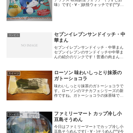
味）です(・∀・)妖怪ウォッチです(^^)/今
日2回更新の1回目シール２枚入りです
(^^)/ロボニャン＾＾食べた評価値
段 １０８円おいしさ ★★★☆☆
食感 ★...
セブンイレブンサンドイッチ・中
コンビニ
華まん
セブンイレブンサンドイッチ・中華まん
セブンイレブンのサンドイッチや中華ま
んの紹介のリンクです！普通の肉まん
や、ちょっと変わった中華まんも紹介し
ています。サンドイッチも結構数ありま
すよ。是非ご覧ください。
ローソン 味わいしっとり抹茶の
スイーツ
ガトーショコラ
味わいしっとり抹茶のガトーショコラで
す。ローソンのマチカフェシリーズの新
作ですね。ガトーショコラの抹茶味です
が、サイズはそこまで大きくないので、
量的にはそこまでないかな。味わいしっ
とり抹茶のガトーショコラ羊羹みたいな
ファミリーマート カップ冷し小
形しています。カロリーは...
コンビニ
豆島そうめん
今日はファミリーマートでカップ冷し小
豆島そうめんです(・∀・)そうめん(^^)/今