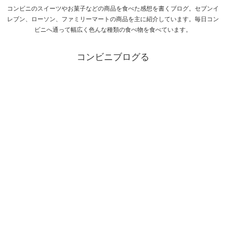
コンビニのスイーツやお菓子などの商品を食べた感想を書くブログ。セブンイ
レブン、ローソン、ファミリーマートの商品を主に紹介しています。毎日コン
ビニへ通って幅広く色んな種類の食べ物を食べています。
コンビニブログる