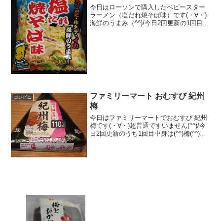
今日はローソンで購入したベビースター
ラーメン（塩だれ焼そば味）です(・∀・)
海鮮のうまみ（^^)/今日2回更新の1回目シ
ーフード味って昔ありましたよね(^^)白い
(^^)食べた評価値段 １０８円おいし
さ ★★★☆☆食感 ★★★★☆
量...
ファミリーマート おむすび 紀州
コンビニ
梅
今日はファミリーマートでおむすび 紀州
梅です(・∀・)超普通ですいません(^^)/今
日2回更新のうち1回目中身は(^^)梅(^^)食
べた評価値段 １１０円おいしさ
★★★☆☆食感 ★★★☆☆
量 ★★★☆☆ カロリー １６
０K...