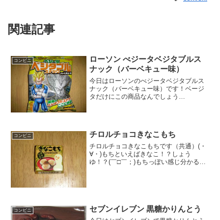
関連記事
ローソン べジータベジタブルス
コンビニ
ナック（バーベキュー味）
今日はローソンのべジータベジタブルス
ナック（バーベキュー味）です！ベージ
タだけにこの商品なんでしょう
ね・・・・色んな色が混じってます(・
∀・)食べた評価値段 １０５円おい
しさ ★★★★☆食感 ★★★★☆
量 ★★☆☆☆ カロリ...
チロルチョコきなこもち
コンビニ
チロルチョコきなこもちです（共通）(・
∀・)もちといえばきなこ！？しょう
ゆ！？(￣□￣；)もちっぽい感じ分かるで
しょうか？？(^-^)/食べた評価値段
３２円おいしさ ★★★☆☆食感
★★★★☆量 ★☆☆☆☆ カロ
リー ４９...
セブンイレブン 黒糖かりんとう
コンビニ