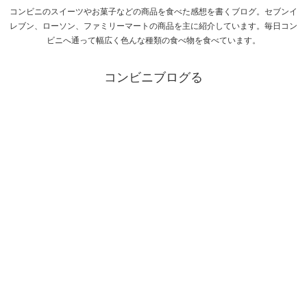
コンビニのスイーツやお菓子などの商品を食べた感想を書くブログ。セブンイ
レブン、ローソン、ファミリーマートの商品を主に紹介しています。毎日コン
ビニへ通って幅広く色んな種類の食べ物を食べています。
コンビニブログる