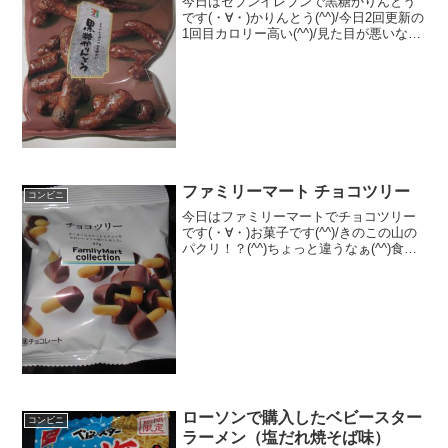
今日はセブンイレブンで黒糖かりんとう
です(・∀・)かりんとう(^^)/今日2回更新の
1回目カロリー高い(^^)/見た目が悪いな
(^^)食べた評価値段 １６３円おいし
さ ★★★☆☆食感 ★★★☆☆
量 ★★★★☆ カロリー ６
４...
ファミリーマート チョコツリー
コンビニ
今日はファミリーマートでチョコツリー
です(・∀・)お菓子です(^^)/きのこの山の
パクリ！？(^^)ちょっと違うなぁ(^^)食べ
た評価値段 １０５円おいしさ
★★★★☆食感 ★★★★☆
量 ★★☆☆☆ カロリー ２５
５Kｃａｌ...
ローソンで購入したベビースター
コンビニ
ラーメン（塩だれ焼そば味）