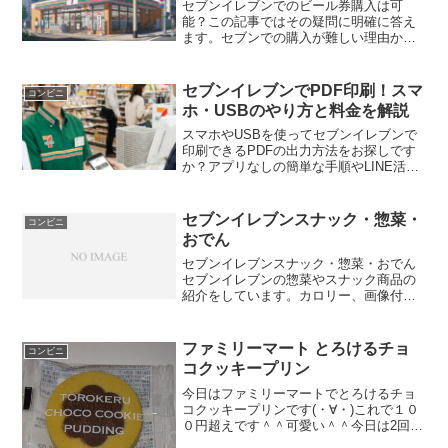
セブンイレブンでのビール券購入は可
能？この記事ではその疑問に明確に答え
ます。セブンでの購入が難しい理由か
ら、イオンや百貨店など確実な販売店、
使い方、注意点までを網羅。ローソンや
ファミマ情報も比較し、あなたのセブン
セブンイレブンでPDF印刷！スマ
コンビニ
イレブンでのビール券購入を徹底サポー
ホ・USBのやり方と料金を解説
トします。
スマホやUSBを使ってセブンイレブンで
印刷できるPDFの出力方法をお探しです
か？アプリなしの簡単な手順やLINE活用
術など、全てのやり方を徹底解説。白黒
10円で安く済ませるコツやエラー対処法
も含め、セブンイレブンでの印刷とPDF
セブンイレブンスナック・惣菜・
コンビニ
に関する疑問を網羅的に解決できるガイ
おでん
ド記事です。
セブンイレブンスナック・惣菜・おでん
セブンイレブンの惣菜やスナック商品の
紹介をしています。カロリー、画像付き
でレビューしています。
ファミリーマート とろけるチョ
コンビニ
コクッキープリン
今日はファミリーマートでとろけるチョ
コクッキープリンです(・∀・)これで１０
０円超えです＾＾可愛い＾＾今日は2回更
新の2回目カロリー結構あります＾＾中＾