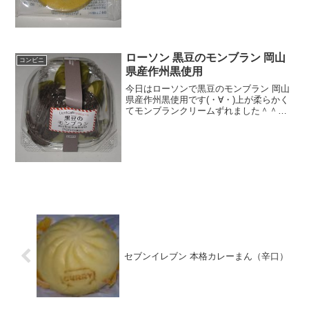
＾食べた感想ファミリーマートのチョコ
クッキーです！中がチョコで、周りがプ
リン味ですね！結...
ローソン 黒豆のモンブラン 岡山
コンビニ
県産作州黒使用
今日はローソンで黒豆のモンブラン 岡山
県産作州黒使用です(・∀・)上が柔らかく
てモンブランクリームずれました＾＾黒
豆＾＾今日は2回更新の2回目クリーム
が・・・寄っている＾＾中には豆だ＾＾
食べた感想ローソンの新作スイーツなの
かな＾＾黒豆のモン...
セブンイレブン 本格カレーまん（辛口）