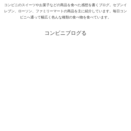
コンビニのスイーツやお菓子などの商品を食べた感想を書くブログ。セブンイ
レブン、ローソン、ファミリーマートの商品を主に紹介しています。毎日コン
ビニへ通って幅広く色んな種類の食べ物を食べています。
コンビニブログる