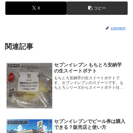
X
コピー
conveni
関連記事
セブンイレブン もちとろ安納芋
スイーツ
の生スイートポテト
もちとろ安納芋の生スイートポテトで
す。セブンイレブンのスイーツです。も
ちとろシリーズからスイートポテト仕様
のものが発売されていました。もちとろ
安納芋の生スイートポテト生のスイート
ポテトってことは生クリーム入りってこ
とかな？カロリーは低めです...
セブンイレブンでビール券は購入
セブンイレブン
できる？販売店と使い方