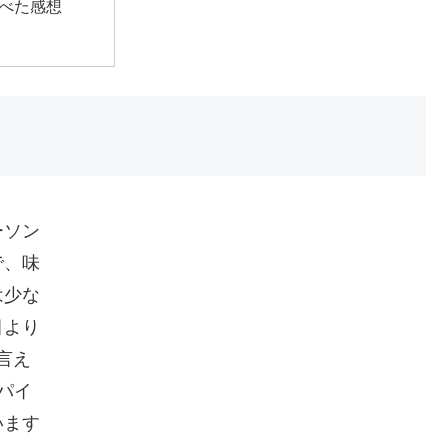
べた感想
ーソン
で、味
は少な
目より
言え
パイ
います