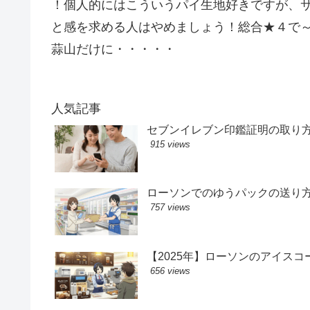
！個人的にはこういうパイ生地好きですが、
と感を求める人はやめましょう！総合★４で～～～
蒜山だけに・・・・・
人気記事
セブンイレブン印鑑証明の取り
915 views
ローソンでのゆうパックの送り
757 views
【2025年】ローソンのアイス
656 views