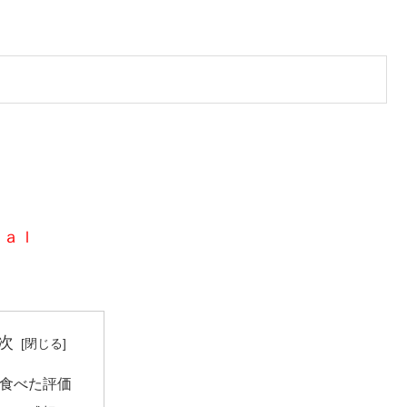
ｃａｌ
次
食べた評価