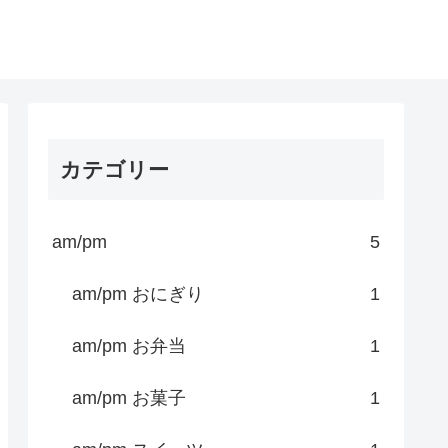
カテゴリー
am/pm
5
am/pm おにぎり
1
am/pm お弁当
1
am/pm お菓子
1